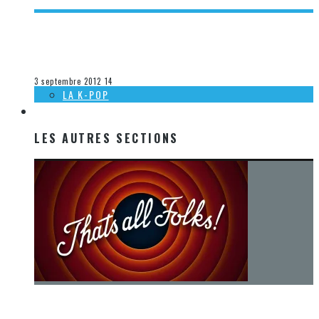
[ÉVÉNEMENT] LANCEMENT D’ASSISE DANS MA TÊTE DE
MICHÈLE O
Steve Lévesque
La musique
3 septembre 2012
14
LA K-POP
LES AUTRES SECTIONS
LES AUTRES SECTIONS
[Chronique] La fin d’une époque… et un renouveau