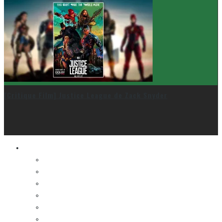
[Critique Film] Justice League de Zack Snyder
Le cinéma et la télé
FESTIVAL DU NOUVEAU CINÉMA
FESTIVAL FANTASIA
FESTIVAL SPASM
FESTIVAL STOP-MOTION MONTRÉAL
NEW YORK ASIAN FILM FESTIVAL
NEW YORK KOREAN FILM FESTIVAL