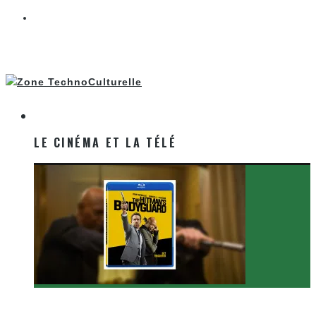
LE CINÉMA ET LA TÉLÉ
LE CINÉMA ET LA TÉLÉ
[Critique Film] The Hitman’s Bodyguard de Patrick
Hughes