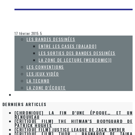
[ACTUALITÉ] ROCK BAND – DLC DU 17 FÉVRIER 2015
Olivier LeBlanc-Lussier
Les jeux vidéo
17 février 2015
5
LES BANDES DESSINÉES
ENTRE LES CASES [BALADO]
LES SORTIES DES BANDES DESSINÉES
LA ZONE DE LECTURE [WEBCOMIC]]
LES CONVENTIONS
LES JEUX VIDÉO
LA TECHNO
LA ZONE D’ÉCOUTE
À PROPOS
DERNIERS ARTICLES
[CHRONIQUE] LA FIN D’UNE ÉPOQUE… ET UN
RENOUVEAU
[CRITIQUE FILM] THE HITMAN’S BODYGUARD DE
PATRICK HUGHES
[CRITIQUE FILM] JUSTICE LEAGUE DE ZACK SNYDER
[CRITIQUE FILM] THOR : RAGNAROK DE TAIKA