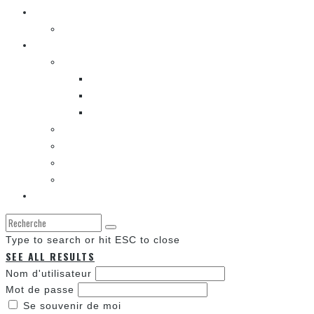
La musique
LA K-POP
Les autres sections
LES BANDES DESSINÉES
ENTRE LES CASES [BALADO]
LES SORTIES DES BANDES DESSINÉES
LA ZONE DE LECTURE [WEBCOMIC]]
LES CONVENTIONS
LES JEUX VIDÉO
LA TECHNO
LA ZONE D’ÉCOUTE
À propos
Type to search or hit ESC to close
SEE ALL RESULTS
Nom d'utilisateur
Mot de passe
Se souvenir de moi