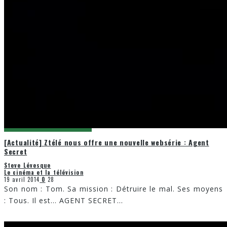
[Actualité] Ztélé nous offre une nouvelle websérie : Agent
Secret
Steve Lévesque
Le cinéma et la télévision
19 avril 2014
0
28
Son nom : Tom. Sa mission : Détruire le mal. Ses moyens
: Tous. Il est… AGENT SECRET
...