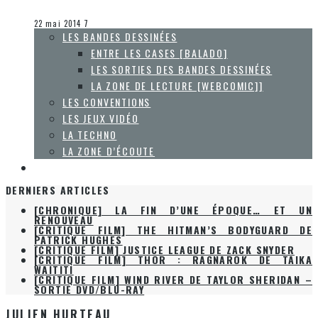
Olivier LeBlanc-Lussier
Les jeux vidéo
22 mai 2014
7
LES BANDES DESSINÉES
ENTRE LES CASES [BALADO]
LES SORTIES DES BANDES DESSINÉES
LA ZONE DE LECTURE [WEBCOMIC]]
LES CONVENTIONS
LES JEUX VIDÉO
LA TECHNO
LA ZONE D’ÉCOUTE
À PROPOS
DERNIERS ARTICLES
[CHRONIQUE] LA FIN D’UNE ÉPOQUE… ET UN
RENOUVEAU
[CRITIQUE FILM] THE HITMAN’S BODYGUARD DE
PATRICK HUGHES
[CRITIQUE FILM] JUSTICE LEAGUE DE ZACK SNYDER
[CRITIQUE FILM] THOR : RAGNAROK DE TAIKA
WAITITI
[CRITIQUE FILM] WIND RIVER DE TAYLOR SHERIDAN –
SORTIE DVD/BLU-RAY
JULIEN HURTEAU