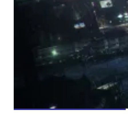
[BANDE-ANNONCE] BATMAN: ARKHAM KIGHT – EVENING THE
ODDS