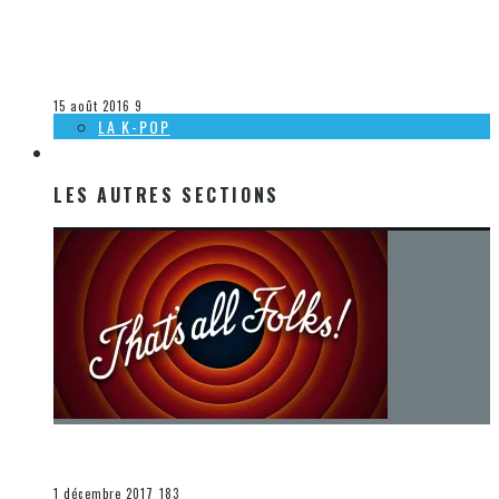
[DÉCOUVERTE K-POP] MES SUGGESTIONS DES VIDÉOCLIPS
K-POP DU 31 JUILLET AU 6 AOÛT 2016
Olivier LeBlanc-Lussier
La K-Pop
15 août 2016
9
LA K-POP
LES AUTRES SECTIONS
LES AUTRES SECTIONS
[Chronique] La fin d’une époque… et un renouveau
END
1 décembre 2017
183