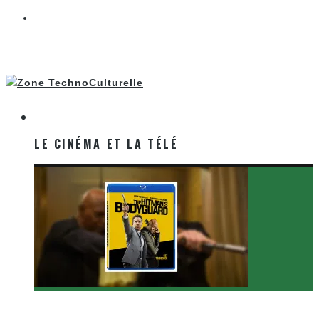
LE CINÉMA ET LA TÉLÉ
LE CINÉMA ET LA TÉLÉ
[Critique Film] The Hitman’s Bodyguard de Patrick
Hughes