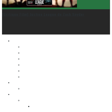
[Critique Film] Justice League de Zack Snyder
Le cinéma et la télé
FESTIVAL DU NOUVEAU CINÉMA
FESTIVAL FANTASIA
FESTIVAL SPASM
FESTIVAL STOP-MOTION MONTRÉAL
NEW YORK ASIAN FILM FESTIVAL
NEW YORK KOREAN FILM FESTIVAL
La musique
LA K-POP
Les autres sections
LES BANDES DESSINÉES
ENTRE LES CASES [BALADO]
LES SORTIES DES BANDES DESSINÉES