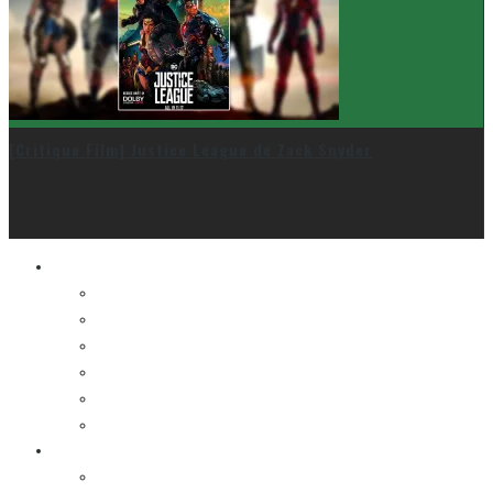
[Critique Film] Justice League de Zack Snyder
Le cinéma et la télé
FESTIVAL DU NOUVEAU CINÉMA
FESTIVAL FANTASIA
FESTIVAL SPASM
FESTIVAL STOP-MOTION MONTRÉAL
NEW YORK ASIAN FILM FESTIVAL
NEW YORK KOREAN FILM FESTIVAL
La musique
LA K-POP