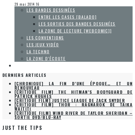
La Zone d'écoute
29 mai 2014
16
LES BANDES DESSINÉES
ENTRE LES CASES [BALADO]
LES SORTIES DES BANDES DESSINÉES
LA ZONE DE LECTURE [WEBCOMIC]]
LES CONVENTIONS
LES JEUX VIDÉO
LA TECHNO
LA ZONE D’ÉCOUTE
À PROPOS
DERNIERS ARTICLES
[CHRONIQUE] LA FIN D’UNE ÉPOQUE… ET UN
RENOUVEAU
[CRITIQUE FILM] THE HITMAN’S BODYGUARD DE
PATRICK HUGHES
[CRITIQUE FILM] JUSTICE LEAGUE DE ZACK SNYDER
[CRITIQUE FILM] THOR : RAGNAROK DE TAIKA
WAITITI
[CRITIQUE FILM] WIND RIVER DE TAYLOR SHERIDAN –
SORTIE DVD/BLU-RAY
JUST THE TIPS