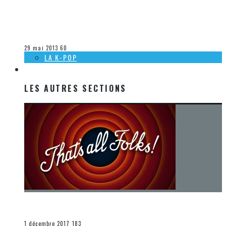
[ACTUALITÉ] THE LEGEND OF ZELDA: SYMPHONY OF THE
GODDESSES DE RETOUR AU CANADA
Olivier LeBlanc-Lussier
La musique
29 mai 2013
60
LA K-POP
LES AUTRES SECTIONS
LES AUTRES SECTIONS
[Chronique] La fin d’une époque… et un renouveau
END
1 décembre 2017
183