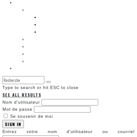
Les autres sections
LES BANDES DESSINÉES
ENTRE LES CASES [BALADO]
LES SORTIES DES BANDES DESSINÉES
LA ZONE DE LECTURE [WEBCOMIC]]
LES CONVENTIONS
LES JEUX VIDÉO
LA TECHNO
LA ZONE D’ÉCOUTE
À propos
Type to search or hit ESC to close
SEE ALL RESULTS
Nom d'utilisateur
Mot de passe
Se souvenir de moi
SIGN IN
Entrez votre nom d'utilisateur ou courriel