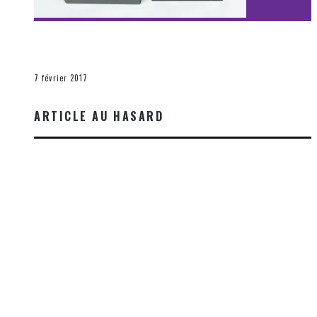
[Découverte Film] Assassination : Limited Edition –
Unboxing DVD & Blu-Ray
La Zone d'écoute
7 février 2017
ARTICLE AU HASARD