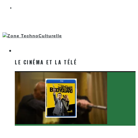
LE CINÉMA ET LA TÉLÉ
LE CINÉMA ET LA TÉLÉ
[Critique Film] The Hitman’s Bodyguard de Patrick
Hughes