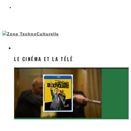
LE CINÉMA ET LA TÉLÉ
LE CINÉMA ET LA TÉLÉ
[Critique Film] The Hitman’s Bodyguard de Patrick
Hughes