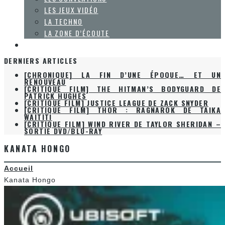
LES JEUX VIDÉO
LA TECHNO
LA ZONE D’ÉCOUTE
À PROPOS
DERNIERS ARTICLES
[CHRONIQUE] LA FIN D’UNE ÉPOQUE… ET UN
RENOUVEAU
[CRITIQUE FILM] THE HITMAN’S BODYGUARD DE
PATRICK HUGHES
[CRITIQUE FILM] JUSTICE LEAGUE DE ZACK SNYDER
[CRITIQUE FILM] THOR : RAGNAROK DE TAIKA
WAITITI
[CRITIQUE FILM] WIND RIVER DE TAYLOR SHERIDAN –
SORTIE DVD/BLU-RAY
KANATA HONGO
Accueil
Kanata Hongo