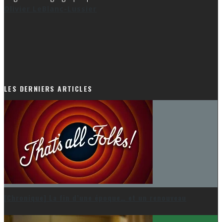
Olivier LeBlanc-Lussier
LES DERNIERS ARTICLES
[Chronique] La fin d’une époque… et un renouveau