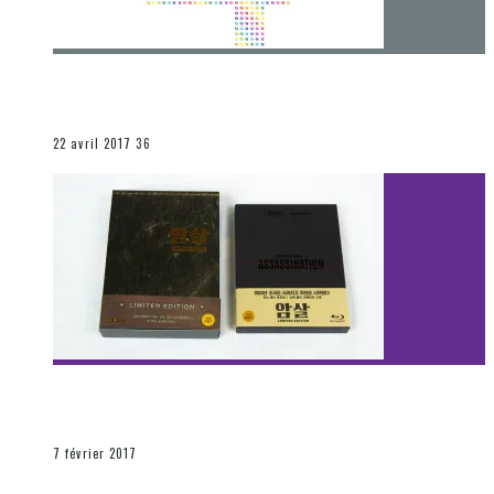
[Chronique] 4 ans… et une autre année plein
d’aventures
Les autres sections
22 avril 2017
36
[Découverte Film] Assassination : Limited Edition –
Unboxing DVD & Blu-Ray
La Zone d'écoute
7 février 2017