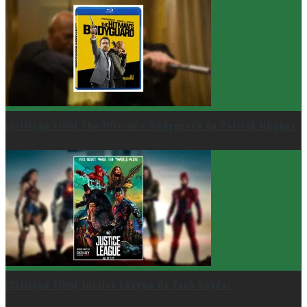
[Critique Film] The Hitman’s Bodyguard de Patrick Hughes
[Critique Film] Justice League de Zack Snyder