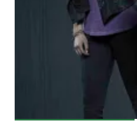
[ACTUALITÉ] DE NOUVELLE IMAGE POUR AGENTS OF
S.H.I.E.L.D.