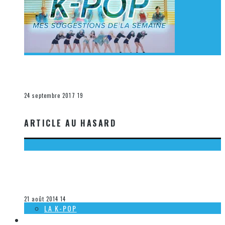
[Découverte K-Pop] Mes suggestions des vidéoclips
K-Pop du 17 au 23 septembre 2017
La K-Pop
24 septembre 2017
19
ARTICLE AU HASARD
[DÉCOUVERTE MUSIQUE] KILL MATILDA – ZOMBIE
APOCALYPSE – NIGHT OF THE LIVING DEAD REMIX
Olivier LeBlanc-Lussier
La musique
21 août 2014
14
LA K-POP
LES AUTRES SECTIONS