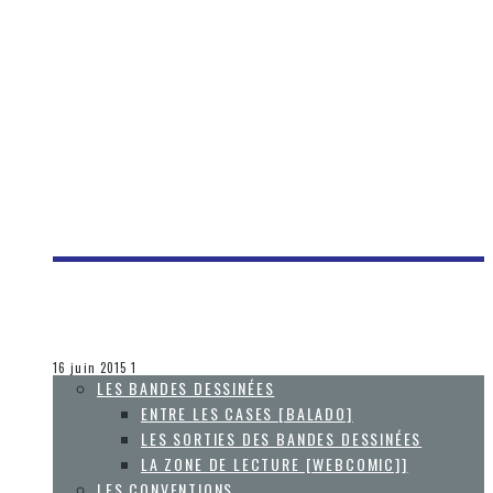
[E3 2015] LES BANDES-ANNONCES PRÉSENTÉES À LA
CONFÉRENCE D’UBISOFT
Olivier LeBlanc-Lussier
Les jeux vidéo
16 juin 2015
1
LES BANDES DESSINÉES
ENTRE LES CASES [BALADO]
LES SORTIES DES BANDES DESSINÉES
LA ZONE DE LECTURE [WEBCOMIC]]
LES CONVENTIONS