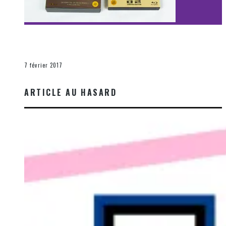
[Découverte Film] Assassination : Limited Edition –
Unboxing DVD & Blu-Ray
La Zone d'écoute
7 février 2017
ARTICLE AU HASARD