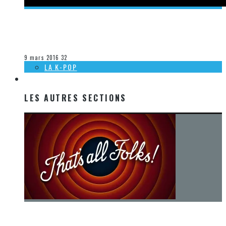
[ACTUALITÉ] THE LEGEND OF ZELDA : SYMPHONY OF THE
GODDESSES – MASTER QUEST EST DE RETOUR À MONTRÉAL
Olivier LeBlanc-Lussier
La musique
9 mars 2016
32
LA K-POP
LES AUTRES SECTIONS
LES AUTRES SECTIONS
[Chronique] La fin d’une époque… et un renouveau