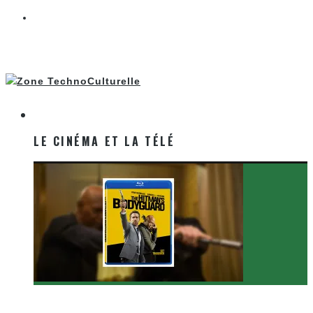
LE CINÉMA ET LA TÉLÉ
LE CINÉMA ET LA TÉLÉ
[Critique Film] The Hitman’s Bodyguard de Patrick
Hughes