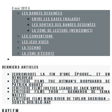
Steve Lévesque
La Zone d'écoute
9 mai 2013
6
LES BANDES DESSINÉES
ENTRE LES CASES [BALADO]
LES SORTIES DES BANDES DESSINÉES
LA ZONE DE LECTURE [WEBCOMIC]]
LES CONVENTIONS
LES JEUX VIDÉO
LA TECHNO
LA ZONE D’ÉCOUTE
À PROPOS
DERNIERS ARTICLES
[CHRONIQUE] LA FIN D’UNE ÉPOQUE… ET UN
RENOUVEAU
[CRITIQUE FILM] THE HITMAN’S BODYGUARD DE
PATRICK HUGHES
[CRITIQUE FILM] JUSTICE LEAGUE DE ZACK SNYDER
[CRITIQUE FILM] THOR : RAGNAROK DE TAIKA
WAITITI
[CRITIQUE FILM] WIND RIVER DE TAYLOR SHERIDAN –
SORTIE DVD/BLU-RAY
KAYLEM