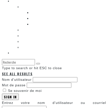
Les autres sections
LES BANDES DESSINÉES
ENTRE LES CASES [BALADO]
LES SORTIES DES BANDES DESSINÉES
LA ZONE DE LECTURE [WEBCOMIC]]
LES CONVENTIONS
LES JEUX VIDÉO
LA TECHNO
LA ZONE D’ÉCOUTE
À propos
Type to search or hit ESC to close
SEE ALL RESULTS
Nom d'utilisateur
Mot de passe
Se souvenir de moi
SIGN IN
Entrez votre nom d'utilisateur ou courriel