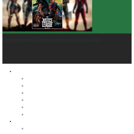
[Critique Film] Justice League de Zack Snyder
Le cinéma et la télé
FESTIVAL DU NOUVEAU CINÉMA
FESTIVAL FANTASIA
FESTIVAL SPASM
FESTIVAL STOP-MOTION MONTRÉAL
NEW YORK ASIAN FILM FESTIVAL
NEW YORK KOREAN FILM FESTIVAL
La musique
LA K-POP