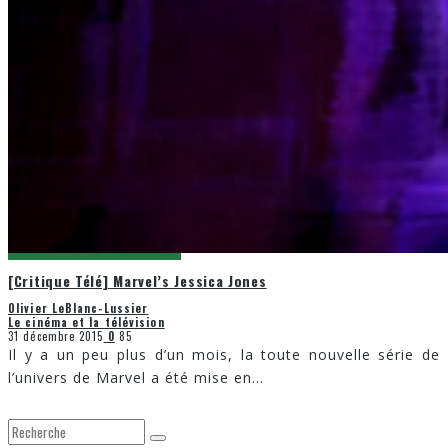
[Critique Télé] Marvel’s Jessica Jones
Olivier LeBlanc-Lussier
Le cinéma et la télévision
31 décembre 2015
0
85
Il y a un peu plus d’un mois, la toute nouvelle série de
l’univers de Marvel a été mise en
...