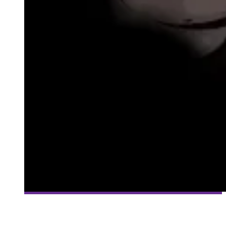
[MILLE ET UNE VIES] #90 – THE BINDING OF ISAAC – PRISE
DEUX