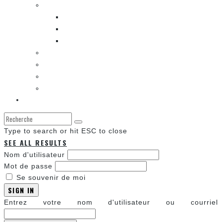
LES BANDES DESSINÉES
ENTRE LES CASES [BALADO]
LES SORTIES DES BANDES DESSINÉES
LA ZONE DE LECTURE [WEBCOMIC]]
LES CONVENTIONS
LES JEUX VIDÉO
LA TECHNO
LA ZONE D’ÉCOUTE
À propos
Type to search or hit ESC to close
SEE ALL RESULTS
Nom d'utilisateur
Mot de passe
Se souvenir de moi
SIGN IN
Entrez votre nom d'utilisateur ou courriel