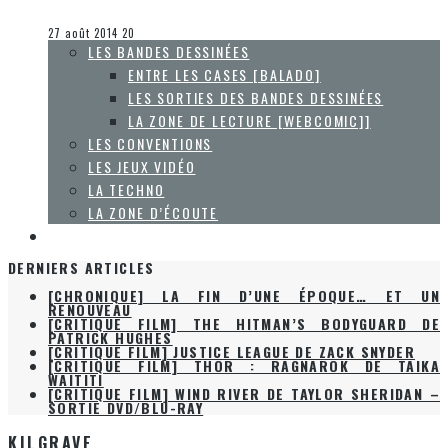
Collaboration Spéciale
La Zone d'écoute
27 août 2014
20
LES BANDES DESSINÉES
ENTRE LES CASES [BALADO]
LES SORTIES DES BANDES DESSINÉES
LA ZONE DE LECTURE [WEBCOMIC]]
LES CONVENTIONS
LES JEUX VIDÉO
LA TECHNO
LA ZONE D’ÉCOUTE
À PROPOS
DERNIERS ARTICLES
[CHRONIQUE] LA FIN D’UNE ÉPOQUE… ET UN
RENOUVEAU
[CRITIQUE FILM] THE HITMAN’S BODYGUARD DE
PATRICK HUGHES
[CRITIQUE FILM] JUSTICE LEAGUE DE ZACK SNYDER
[CRITIQUE FILM] THOR : RAGNAROK DE TAIKA
WAITITI
[CRITIQUE FILM] WIND RIVER DE TAYLOR SHERIDAN –
SORTIE DVD/BLU-RAY
KILGRAVE