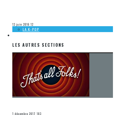
[DÉCOUVERTE K-POP] MES SUGGESTIONS DES VIDÉOCLIPS
K-POP DU 29 MAI AU 4 JUIN 2016
Olivier LeBlanc-Lussier
La K-Pop
13 juin 2016
12
LA K-POP
LES AUTRES SECTIONS
LES AUTRES SECTIONS
[Chronique] La fin d’une époque… et un renouveau
END
1 décembre 2017
183