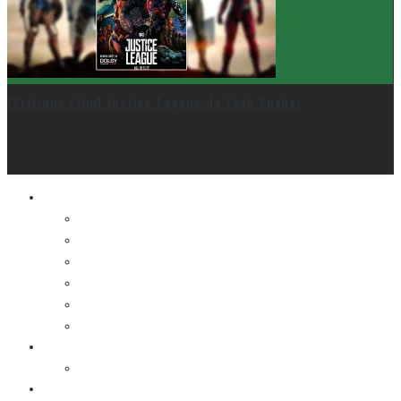
[Critique Film] Justice League de Zack Snyder
Le cinéma et la télé
FESTIVAL DU NOUVEAU CINÉMA
FESTIVAL FANTASIA
FESTIVAL SPASM
FESTIVAL STOP-MOTION MONTRÉAL
NEW YORK ASIAN FILM FESTIVAL
NEW YORK KOREAN FILM FESTIVAL
La musique
LA K-POP
Les autres sections