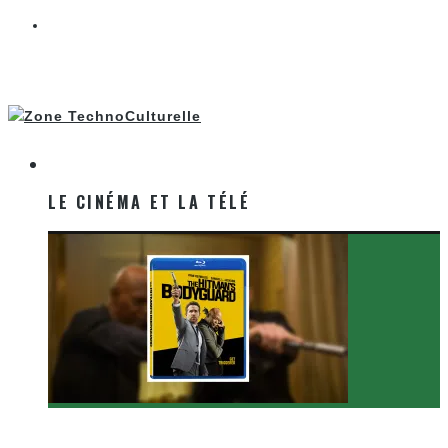
LE CINÉMA ET LA TÉLÉ
LE CINÉMA ET LA TÉLÉ
[Critique Film] The Hitman’s Bodyguard de Patrick
Hughes