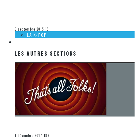
[DÉCOUVERTE MUSIQUE] KAMELOT – LIAR, LIAR
(WASTELAND MONARCHY)
Steve Lévesque
La musique
9 septembre 2015
15
LA K-POP
LES AUTRES SECTIONS
LES AUTRES SECTIONS
[Chronique] La fin d’une époque… et un renouveau
END
1 décembre 2017
183