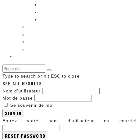
ENTRE LES CASES [BALADO]
LES SORTIES DES BANDES DESSINÉES
LA ZONE DE LECTURE [WEBCOMIC]]
LES CONVENTIONS
LES JEUX VIDÉO
LA TECHNO
LA ZONE D’ÉCOUTE
À propos
Type to search or hit ESC to close
SEE ALL RESULTS
Nom d'utilisateur
Mot de passe
Se souvenir de moi
SIGN IN
Entrez votre nom d'utilisateur ou courriel