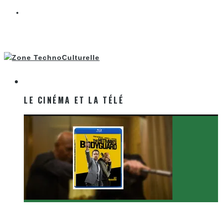
LE CINÉMA ET LA TÉLÉ
LE CINÉMA ET LA TÉLÉ
[Critique Film] The Hitman’s Bodyguard de Patrick
Hughes