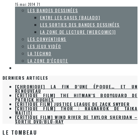
La Zone d'écoute
15 mai 2014
71
LES BANDES DESSINÉES
ENTRE LES CASES [BALADO]
LES SORTIES DES BANDES DESSINÉES
LA ZONE DE LECTURE [WEBCOMIC]]
LES CONVENTIONS
LES JEUX VIDÉO
LA TECHNO
LA ZONE D’ÉCOUTE
À PROPOS
DERNIERS ARTICLES
[CHRONIQUE] LA FIN D’UNE ÉPOQUE… ET UN
RENOUVEAU
[CRITIQUE FILM] THE HITMAN’S BODYGUARD DE
PATRICK HUGHES
[CRITIQUE FILM] JUSTICE LEAGUE DE ZACK SNYDER
[CRITIQUE FILM] THOR : RAGNAROK DE TAIKA
WAITITI
[CRITIQUE FILM] WIND RIVER DE TAYLOR SHERIDAN –
SORTIE DVD/BLU-RAY
LE TOMBEAU