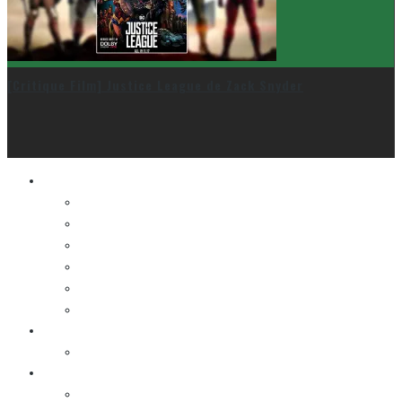
[Critique Film] Justice League de Zack Snyder
Le cinéma et la télé
FESTIVAL DU NOUVEAU CINÉMA
FESTIVAL FANTASIA
FESTIVAL SPASM
FESTIVAL STOP-MOTION MONTRÉAL
NEW YORK ASIAN FILM FESTIVAL
NEW YORK KOREAN FILM FESTIVAL
La musique
LA K-POP
Les autres sections
LES BANDES DESSINÉES