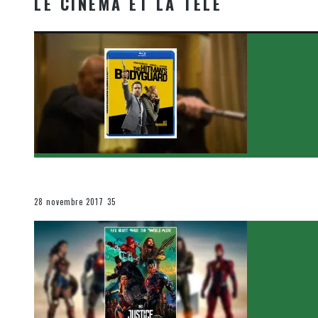
LE CINÉMA ET LA TÉLÉ
[Critique Film] The Hitman’s Bodyguard de Patrick Hu
Le cinéma et la télévision
28 novembre 2017
35