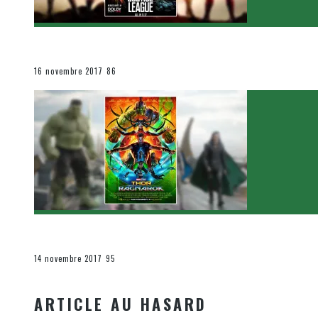
[Critique Film] Justice League de Zack Snyder
Le cinéma et la télévision
16 novembre 2017
86
[Critique Film] Thor : Ragnarok de Taika Waititi
Le cinéma et la télévision
14 novembre 2017
95
ARTICLE AU HASARD