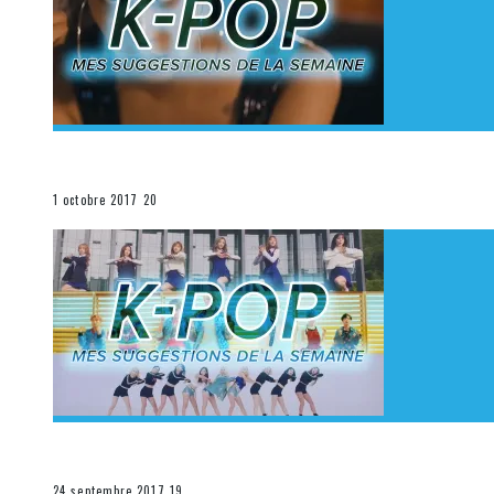
[Découverte K-Pop] Mes suggestions des vidéoclips K
La K-Pop
1 octobre 2017
20
[Découverte K-Pop] Mes suggestions des vidéoclips K-
La K-Pop
24 septembre 2017
19