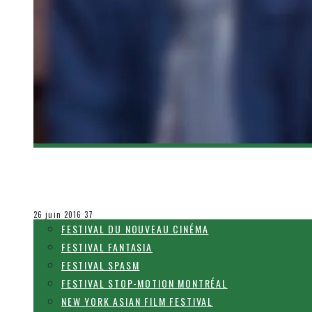
[NYAFF 2016] WHAT A WONDERFUL FAMILY DE 
Olivier LeBlanc-Lussier
Festival Fantasia
26 juin 2016
37
FESTIVAL DU NOUVEAU CINÉMA
FESTIVAL FANTASIA
FESTIVAL SPASM
FESTIVAL STOP-MOTION MONTRÉAL
NEW YORK ASIAN FILM FESTIVAL