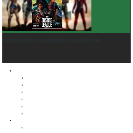
[Critique Film] Justice League de Zack Snyder
Le cinéma et la télé
FESTIVAL DU NOUVEAU CINÉMA
FESTIVAL FANTASIA
FESTIVAL SPASM
FESTIVAL STOP-MOTION MONTRÉAL
NEW YORK ASIAN FILM FESTIVAL
NEW YORK KOREAN FILM FESTIVAL
La musique
LA K-POP