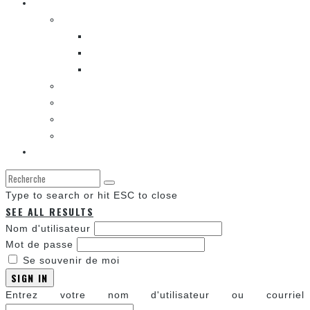
Les autres sections
LES BANDES DESSINÉES
ENTRE LES CASES [BALADO]
LES SORTIES DES BANDES DESSINÉES
LA ZONE DE LECTURE [WEBCOMIC]]
LES CONVENTIONS
LES JEUX VIDÉO
LA TECHNO
LA ZONE D’ÉCOUTE
À propos
Type to search or hit ESC to close
SEE ALL RESULTS
Nom d'utilisateur
Mot de passe
Se souvenir de moi
SIGN IN
Entrez votre nom d'utilisateur ou courriel