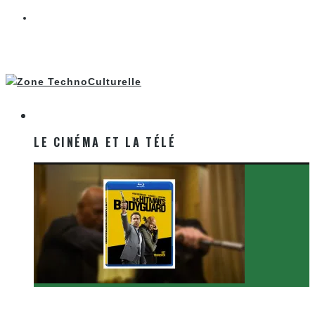
LE CINÉMA ET LA TÉLÉ
LE CINÉMA ET LA TÉLÉ
[Critique Film] The Hitman’s Bodyguard de Patrick
Hughes