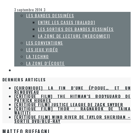
Collaboration Spéciale
La Zone d'écoute
3 septembre 2014
3
LES BANDES DESSINÉES
ENTRE LES CASES [BALADO]
LES SORTIES DES BANDES DESSINÉES
LA ZONE DE LECTURE [WEBCOMIC]]
LES CONVENTIONS
LES JEUX VIDÉO
LA TECHNO
LA ZONE D’ÉCOUTE
À PROPOS
DERNIERS ARTICLES
[CHRONIQUE] LA FIN D’UNE ÉPOQUE… ET UN
RENOUVEAU
[CRITIQUE FILM] THE HITMAN’S BODYGUARD DE
PATRICK HUGHES
[CRITIQUE FILM] JUSTICE LEAGUE DE ZACK SNYDER
[CRITIQUE FILM] THOR : RAGNAROK DE TAIKA
WAITITI
[CRITIQUE FILM] WIND RIVER DE TAYLOR SHERIDAN –
SORTIE DVD/BLU-RAY
MATTEO BUFFAGNI