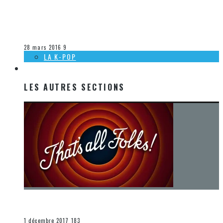
[DÉCOUVERTE K-POP] MES SUGGESTIONS DES VIDÉOCLIPS
K-POP DU 20 AU 26 MARS 2016
Olivier LeBlanc-Lussier
La K-Pop
28 mars 2016
9
LA K-POP
LES AUTRES SECTIONS
LES AUTRES SECTIONS
[Chronique] La fin d’une époque… et un renouveau
END
1 décembre 2017
183