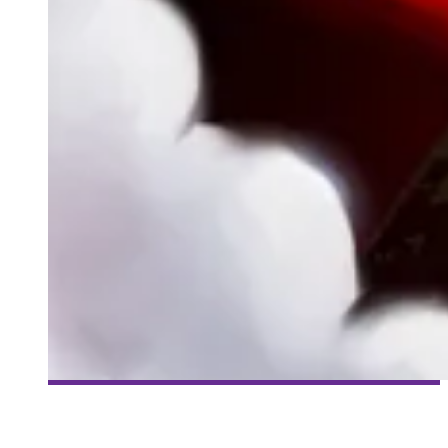
[MILLE ET UNE VIES] #96 – ROGUE LEGACY – POIDS
LOURDS