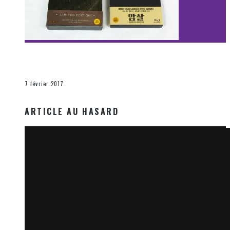
[Découverte Film] Assassination : Limited Edition –
Unboxing DVD & Blu-Ray
La Zone d'écoute
7 février 2017
ARTICLE AU HASARD