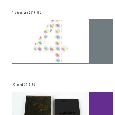
[Chronique] La fin d’une époque… et un renouveau
END
1 décembre 2017
183
[Chronique] 4 ans… et une autre année plein
d’aventures
Les autres sections
22 avril 2017
36