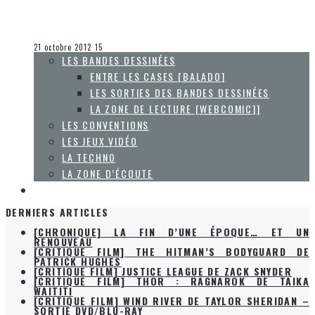
[HISTOIRES DE GAMERS] ÉPISODE 10: PASCALE SARAULT
Collaboration Spéciale
La Zone d'écoute
21 octobre 2012
15
LES BANDES DESSINÉES
ENTRE LES CASES [BALADO]
LES SORTIES DES BANDES DESSINÉES
LA ZONE DE LECTURE [WEBCOMIC]]
LES CONVENTIONS
LES JEUX VIDÉO
LA TECHNO
LA ZONE D’ÉCOUTE
À PROPOS
DERNIERS ARTICLES
[CHRONIQUE] LA FIN D’UNE ÉPOQUE… ET UN
RENOUVEAU
[CRITIQUE FILM] THE HITMAN’S BODYGUARD DE
PATRICK HUGHES
[CRITIQUE FILM] JUSTICE LEAGUE DE ZACK SNYDER
[CRITIQUE FILM] THOR : RAGNAROK DE TAIKA
WAITITI
[CRITIQUE FILM] WIND RIVER DE TAYLOR SHERIDAN –
SORTIE DVD/BLU-RAY