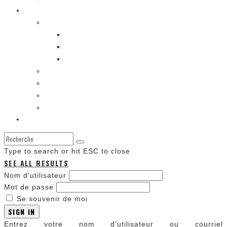
Les autres sections
LES BANDES DESSINÉES
ENTRE LES CASES [BALADO]
LES SORTIES DES BANDES DESSINÉES
LA ZONE DE LECTURE [WEBCOMIC]]
LES CONVENTIONS
LES JEUX VIDÉO
LA TECHNO
LA ZONE D’ÉCOUTE
À propos
Type to search or hit ESC to close
SEE ALL RESULTS
Nom d'utilisateur
Mot de passe
Se souvenir de moi
SIGN IN
Entrez votre nom d'utilisateur ou courriel