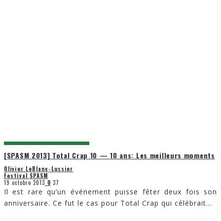
[SPASM 2013] Total Crap 10 — 10 ans: Les meilleurs moments
Olivier LeBlanc-Lussier
Festival SPASM
19 octobre 2013
0
37
Il est rare qu’un événement puisse fêter deux fois son
anniversaire. Ce fut le cas pour Total Crap qui célébrait
...