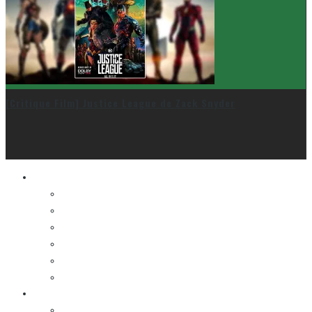
[Critique Film] Justice League de Zack Snyder
Le cinéma et la télé
FESTIVAL DU NOUVEAU CINÉMA
FESTIVAL FANTASIA
FESTIVAL SPASM
FESTIVAL STOP-MOTION MONTRÉAL
NEW YORK ASIAN FILM FESTIVAL
NEW YORK KOREAN FILM FESTIVAL
La musique
LA K-POP