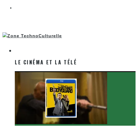
LE CINÉMA ET LA TÉLÉ
LE CINÉMA ET LA TÉLÉ
[Critique Film] The Hitman’s Bodyguard de Patrick
Hughes