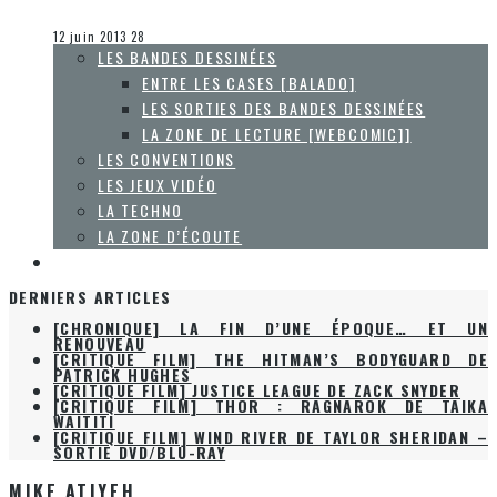
Steve Lévesque
La techno
12 juin 2013
28
LES BANDES DESSINÉES
ENTRE LES CASES [BALADO]
LES SORTIES DES BANDES DESSINÉES
LA ZONE DE LECTURE [WEBCOMIC]]
LES CONVENTIONS
LES JEUX VIDÉO
LA TECHNO
LA ZONE D’ÉCOUTE
À PROPOS
DERNIERS ARTICLES
[CHRONIQUE] LA FIN D’UNE ÉPOQUE… ET UN
RENOUVEAU
[CRITIQUE FILM] THE HITMAN’S BODYGUARD DE
PATRICK HUGHES
[CRITIQUE FILM] JUSTICE LEAGUE DE ZACK SNYDER
[CRITIQUE FILM] THOR : RAGNAROK DE TAIKA
WAITITI
[CRITIQUE FILM] WIND RIVER DE TAYLOR SHERIDAN –
SORTIE DVD/BLU-RAY
MIKE ATIYEH