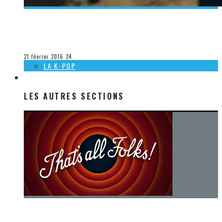
[DÉCOUVERTE K-POP] LES 10 VIDÉOCLIPS LES PLUS VUS
SELON BILLBOARD – JANVIER 2016
Olivier LeBlanc-Lussier
La K-Pop
21 février 2016
24
LA K-POP
LES AUTRES SECTIONS
LES AUTRES SECTIONS
[Chronique] La fin d’une époque… et un renouveau