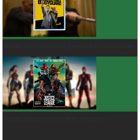
[Critique Film] The Hitman’s Bodyguard de Patrick Hughes
[Critique Film] Justice League de Zack Snyder