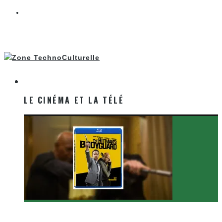
LE CINÉMA ET LA TÉLÉ
LE CINÉMA ET LA TÉLÉ
[Critique Film] The Hitman’s Bodyguard de Patrick
Hughes