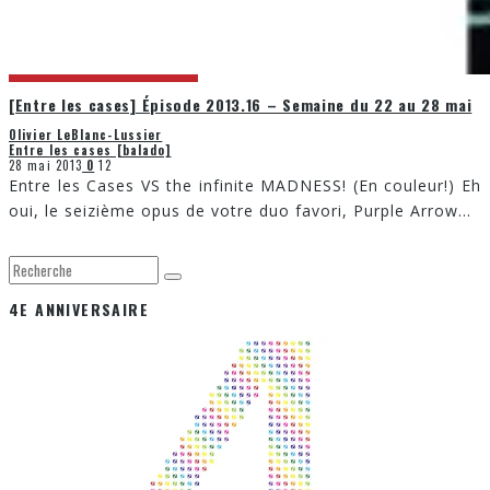
[Entre les cases] Épisode 2013.16 – Semaine du 22 au 28 mai
Olivier LeBlanc-Lussier
Entre les cases [balado]
28 mai 2013
0
12
Entre les Cases VS the infinite MADNESS! (En couleur!) Eh
oui, le seizième opus de votre duo favori, Purple Arrow
...
4E ANNIVERSAIRE