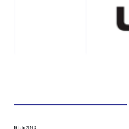
[E3 2014] CONFÉRENCE DE PRESSE: UBISOFT
Olivier LeBlanc-Lussier
Les jeux vidéo
10 juin 2014
8