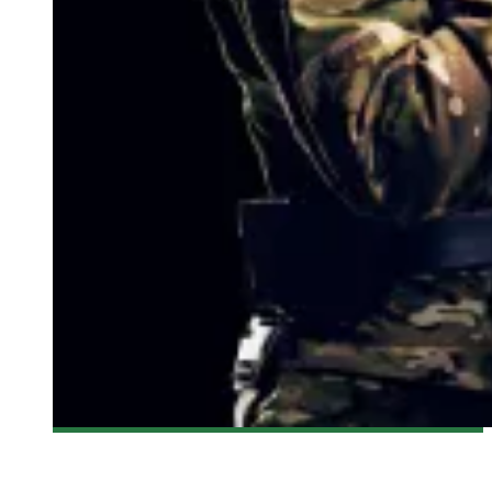
[BANDE-ANNONCE] KICK-ASS 2
Olivier LeBlanc-Lussier