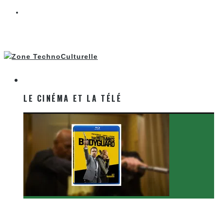
LE CINÉMA ET LA TÉLÉ
LE CINÉMA ET LA TÉLÉ
[Critique Film] The Hitman’s Bodyguard de Patrick
Hughes