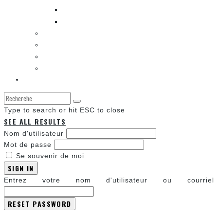
LES SORTIES DES BANDES DESSINÉES
LA ZONE DE LECTURE [WEBCOMIC]]
LES CONVENTIONS
LES JEUX VIDÉO
LA TECHNO
LA ZONE D’ÉCOUTE
À propos
Type to search or hit ESC to close
SEE ALL RESULTS
Nom d'utilisateur
Mot de passe
Se souvenir de moi
SIGN IN
Entrez votre nom d'utilisateur ou courriel
Annuler