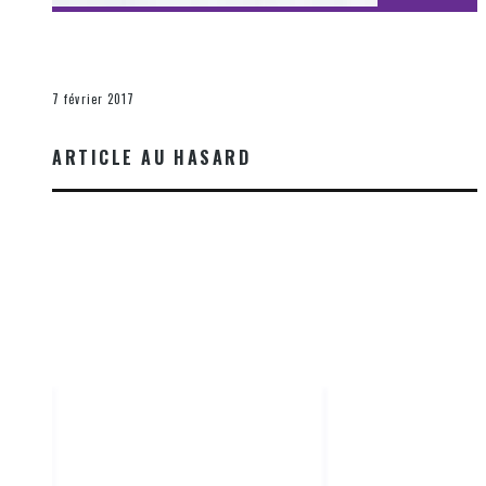
[Découverte Film] Assassination : Limited Edition –
Unboxing DVD & Blu-Ray
La Zone d'écoute
7 février 2017
ARTICLE AU HASARD