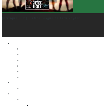
[Critique Film] Justice League de Zack Snyder
Le cinéma et la télé
FESTIVAL DU NOUVEAU CINÉMA
FESTIVAL FANTASIA
FESTIVAL SPASM
FESTIVAL STOP-MOTION MONTRÉAL
NEW YORK ASIAN FILM FESTIVAL
NEW YORK KOREAN FILM FESTIVAL
La musique
LA K-POP
Les autres sections
LES BANDES DESSINÉES
ENTRE LES CASES [BALADO]