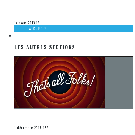
[HEAVY MTL 2013] THE SUMMER SLAUGHTER TOUR
Olivier LeBlanc-Lussier
La musique
14 août 2013
18
LA K-POP
LES AUTRES SECTIONS
LES AUTRES SECTIONS
[Chronique] La fin d’une époque… et un renouveau
END
1 décembre 2017
183