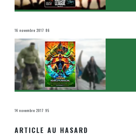
[Critique Film] Justice League de Zack Snyder
Le cinéma et la télévision
16 novembre 2017
86
[Critique Film] Thor : Ragnarok de Taika Waititi
Le cinéma et la télévision
14 novembre 2017
95
ARTICLE AU HASARD