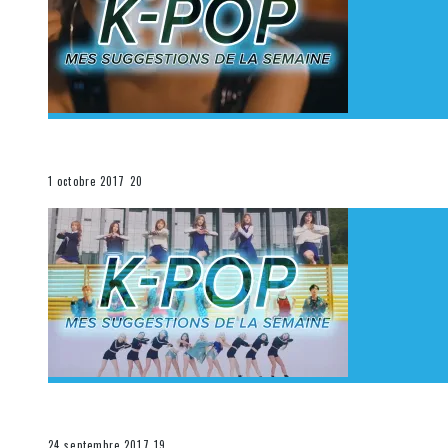
[Découverte K-Pop] Mes suggestions des vidéoclips K
La K-Pop
1 octobre 2017
20
[Découverte K-Pop] Mes suggestions des vidéoclips K-
La K-Pop
24 septembre 2017
19