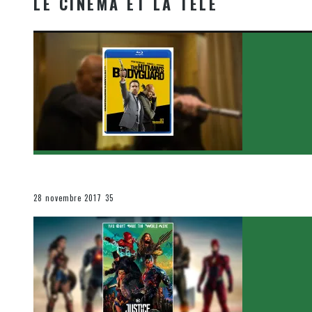
LE CINÉMA ET LA TÉLÉ
[Critique Film] The Hitman’s Bodyguard de Patrick Hu
Le cinéma et la télévision
28 novembre 2017
35