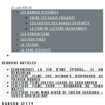
Collaboration Spéciale
La Zone d'écoute
27 août 2014
20
LES BANDES DESSINÉES
ENTRE LES CASES [BALADO]
LES SORTIES DES BANDES DESSINÉES
LA ZONE DE LECTURE [WEBCOMIC]]
LES CONVENTIONS
LES JEUX VIDÉO
LA TECHNO
LA ZONE D’ÉCOUTE
À PROPOS
DERNIERS ARTICLES
[CHRONIQUE] LA FIN D’UNE ÉPOQUE… ET UN
RENOUVEAU
[CRITIQUE FILM] THE HITMAN’S BODYGUARD DE
PATRICK HUGHES
[CRITIQUE FILM] JUSTICE LEAGUE DE ZACK SNYDER
[CRITIQUE FILM] THOR : RAGNAROK DE TAIKA
WAITITI
[CRITIQUE FILM] WIND RIVER DE TAYLOR SHERIDAN –
SORTIE DVD/BLU-RAY
RANSOM GETTY