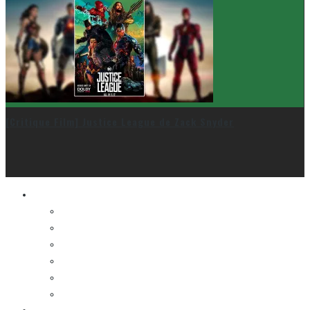
[Critique Film] Justice League de Zack Snyder
Le cinéma et la télé
FESTIVAL DU NOUVEAU CINÉMA
FESTIVAL FANTASIA
FESTIVAL SPASM
FESTIVAL STOP-MOTION MONTRÉAL
NEW YORK ASIAN FILM FESTIVAL
NEW YORK KOREAN FILM FESTIVAL