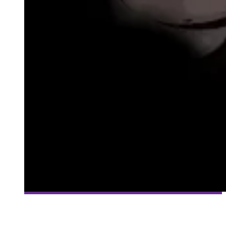
[MILLE ET UNE VIES] #90 – THE BINDING OF ISAAC – PRISE
DEUX