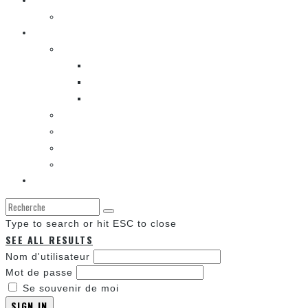
La musique
LA K-POP
Les autres sections
LES BANDES DESSINÉES
ENTRE LES CASES [BALADO]
LES SORTIES DES BANDES DESSINÉES
LA ZONE DE LECTURE [WEBCOMIC]]
LES CONVENTIONS
LES JEUX VIDÉO
LA TECHNO
LA ZONE D’ÉCOUTE
À propos
Type to search or hit ESC to close
SEE ALL RESULTS
Nom d'utilisateur
Mot de passe
Se souvenir de moi
SIGN IN