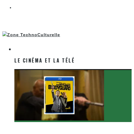
LE CINÉMA ET LA TÉLÉ
LE CINÉMA ET LA TÉLÉ
[Critique Film] The Hitman’s Bodyguard de Patrick
Hughes