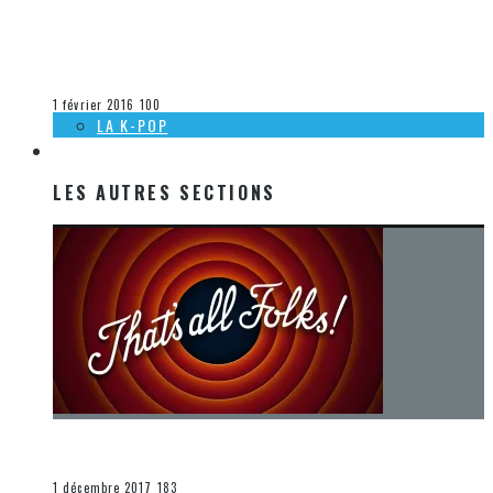
[DÉCOUVERTE K-POP] IKON – WELCOME BACK (FULL DEBUT
ALBUM) – CRITIQUE & UNBOXING
Olivier LeBlanc-Lussier
La K-Pop
1 février 2016
100
LA K-POP
LES AUTRES SECTIONS
LES AUTRES SECTIONS
[Chronique] La fin d’une époque… et un renouveau
END
1 décembre 2017
183