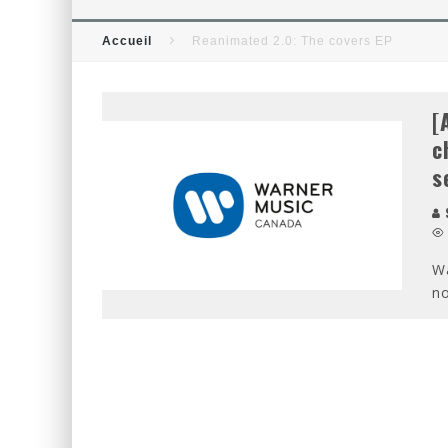
[CRITIQUE FILM] THOR : RAG
Accueil
Reanimated 2.0: The covers EP
[CRITIQUE FILM] WIND RIVER
[
c
s
S
Wa
no