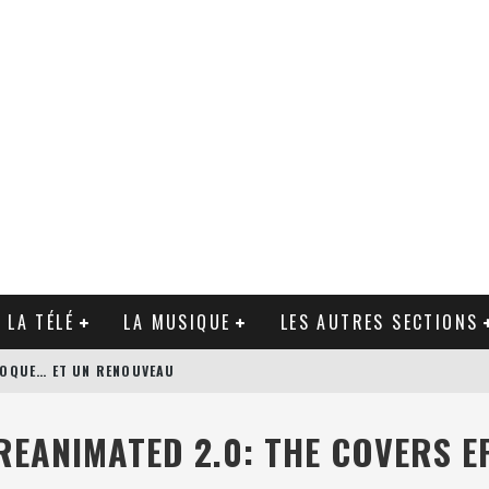
 LA TÉLÉ
LA MUSIQUE
LES AUTRES SECTIONS
ÉPOQUE… ET UN RENOUVEAU
N’S BODYGUARD DE PATRICK HUGHES
REANIMATED 2.0: THE COVERS E
AGUE DE ZACK SNYDER