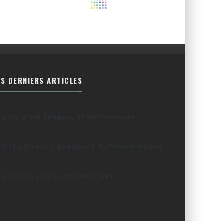
ES DERNIERS ARTICLES
La fin d’une époque… et un renouveau
lm] The Hitman’s Bodyguard de Patrick Hughes
lm] Justice League de Zack Snyder