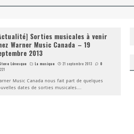
NAROK DE TAIKA WAITITI
 DE TAYLOR SHERIDAN – SORTIE DVD/BLU-RAY
Actualité] Sorties musicales à venir
hez Warner Music Canada – 19
eptembre 2013
teve Lévesque
La musique
21 septembre 2013
0
221
rner Music Canada nous fait part de quelques
uvelles dates de sorties musicales.
...