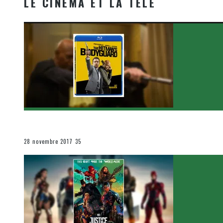
LE CINÉMA ET LA TÉLÉ
[Critique Film] The Hitman’s Bodyguard de Patrick Hu
Le cinéma et la télévision
28 novembre 2017
35