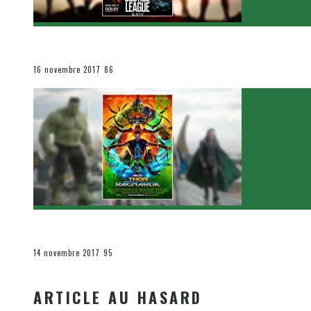
[Critique Film] Justice League de Zack Snyder
Le cinéma et la télévision
16 novembre 2017
86
[Critique Film] Thor : Ragnarok de Taika Waititi
Le cinéma et la télévision
14 novembre 2017
95
ARTICLE AU HASARD