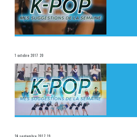
[Découverte K-Pop] Mes suggestions des vidéoclips K
La K-Pop
1 octobre 2017
20
[Découverte K-Pop] Mes suggestions des vidéoclips K-
La K-Pop
24 septembre 2017
19