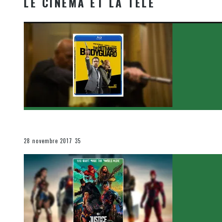
LE CINÉMA ET LA TÉLÉ
[Critique Film] The Hitman’s Bodyguard de Patrick Hu
Le cinéma et la télévision
28 novembre 2017
35