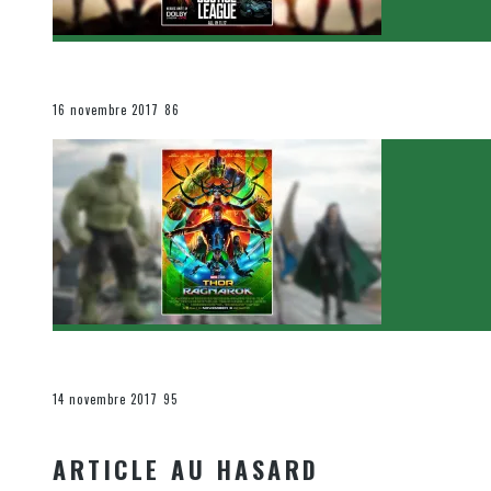
[Critique Film] Justice League de Zack Snyder
Le cinéma et la télévision
16 novembre 2017
86
[Critique Film] Thor : Ragnarok de Taika Waititi
Le cinéma et la télévision
14 novembre 2017
95
ARTICLE AU HASARD