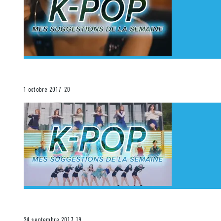
[Découverte K-Pop] Mes suggestions des vidéoclips K
La K-Pop
1 octobre 2017
20
[Découverte K-Pop] Mes suggestions des vidéoclips K-
La K-Pop
24 septembre 2017
19