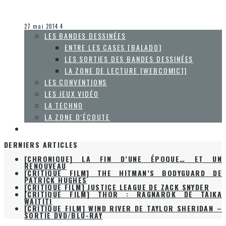
Olivier LeBlanc-Lussier
Entre les cases [balado]
27 mai 2014
4
LES BANDES DESSINÉES
ENTRE LES CASES [BALADO]
LES SORTIES DES BANDES DESSINÉES
LA ZONE DE LECTURE [WEBCOMIC]]
LES CONVENTIONS
LES JEUX VIDÉO
LA TECHNO
LA ZONE D’ÉCOUTE
À PROPOS
DERNIERS ARTICLES
[CHRONIQUE] LA FIN D’UNE ÉPOQUE… ET UN
RENOUVEAU
[CRITIQUE FILM] THE HITMAN’S BODYGUARD DE
PATRICK HUGHES
[CRITIQUE FILM] JUSTICE LEAGUE DE ZACK SNYDER
[CRITIQUE FILM] THOR : RAGNAROK DE TAIKA
WAITITI
[CRITIQUE FILM] WIND RIVER DE TAYLOR SHERIDAN –
SORTIE DVD/BLU-RAY