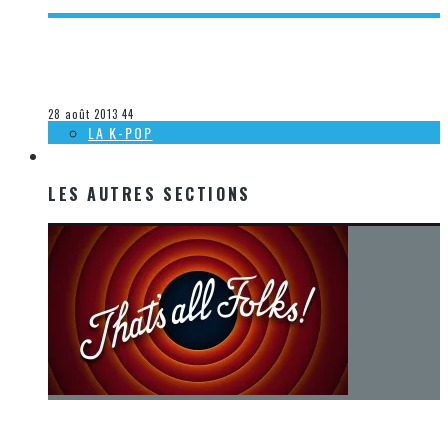
[ACTUALITÉ] SORTIES DVD/BLU-RAY À VENIR CHEZ WARNER
– 21 AOÛT 2013
Steve Lévesque
La musique
28 août 2013
44
LA K-POP
LES AUTRES SECTIONS
LES AUTRES SECTIONS
[Chronique] La fin d’une époque… et un renouveau