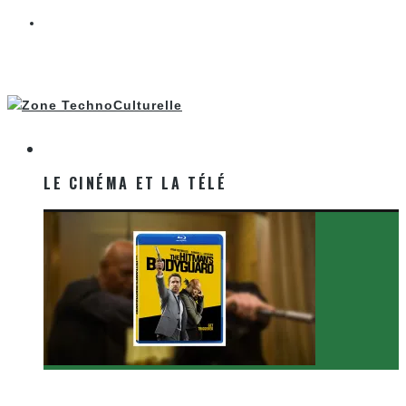
LE CINÉMA ET LA TÉLÉ
LE CINÉMA ET LA TÉLÉ
[Critique Film] The Hitman’s Bodyguard de Patrick
Hughes