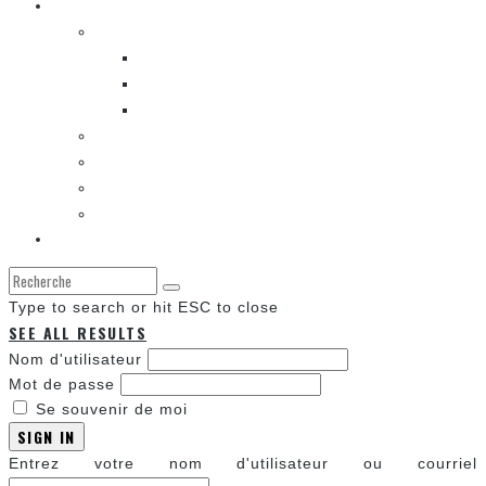
Les autres sections
LES BANDES DESSINÉES
ENTRE LES CASES [BALADO]
LES SORTIES DES BANDES DESSINÉES
LA ZONE DE LECTURE [WEBCOMIC]]
LES CONVENTIONS
LES JEUX VIDÉO
LA TECHNO
LA ZONE D’ÉCOUTE
À propos
Type to search or hit ESC to close
SEE ALL RESULTS
Nom d'utilisateur
Mot de passe
Se souvenir de moi
SIGN IN
Entrez votre nom d'utilisateur ou courriel