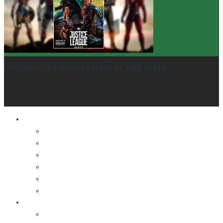
[Critique Film] Justice League de Zack Snyder
Le cinéma et la télé
FESTIVAL DU NOUVEAU CINÉMA
FESTIVAL FANTASIA
FESTIVAL SPASM
FESTIVAL STOP-MOTION MONTRÉAL
NEW YORK ASIAN FILM FESTIVAL
NEW YORK KOREAN FILM FESTIVAL
La musique
LA K-POP