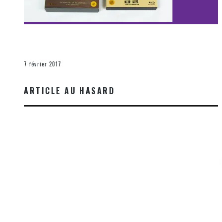
[Découverte Film] Assassination : Limited Edition –
Unboxing DVD & Blu-Ray
La Zone d'écoute
7 février 2017
ARTICLE AU HASARD