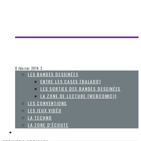
[UN JEU, UNE HEURE] DIABLO III – REAPER OF SOULS –
ACTE V PARTIE 1
Steve Lévesque
La Zone d'écoute
8 février 2014
3
LES BANDES DESSINÉES
ENTRE LES CASES [BALADO]
LES SORTIES DES BANDES DESSINÉES
LA ZONE DE LECTURE [WEBCOMIC]]
LES CONVENTIONS
LES JEUX VIDÉO
LA TECHNO
LA ZONE D’ÉCOUTE
À PROPOS