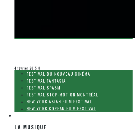
[BANDE-ANNONCE] DAREDEVIL, UNE SÉRIE ORIGINALE SUR
NETFLIX
Olivier LeBlanc-Lussier
Le cinéma et la télévision
4 février 2015
8
FESTIVAL DU NOUVEAU CINÉMA
FESTIVAL FANTASIA
FESTIVAL SPASM
FESTIVAL STOP-MOTION MONTRÉAL
NEW YORK ASIAN FILM FESTIVAL
NEW YORK KOREAN FILM FESTIVAL
LA MUSIQUE
LA MUSIQUE