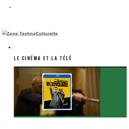
LE CINÉMA ET LA TÉLÉ
LE CINÉMA ET LA TÉLÉ
[Critique Film] The Hitman’s Bodyguard de Patrick
Hughes