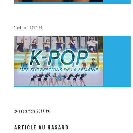
[Découverte K-Pop] Mes suggestions des vidéoclips
K-Pop du 24 au 30 septembre 2017
La K-Pop
1 octobre 2017
20
[Découverte K-Pop] Mes suggestions des vidéoclips
K-Pop du 17 au 23 septembre 2017
La K-Pop
24 septembre 2017
19
ARTICLE AU HASARD