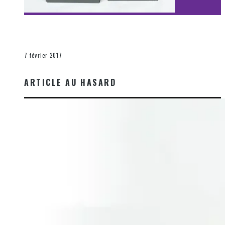
[Découverte Film] Assassination : Limited Edition –
Unboxing DVD & Blu-Ray
La Zone d'écoute
7 février 2017
ARTICLE AU HASARD