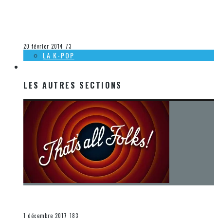
[ACTUALITÉ] SORTIES MUSICALES 2014 À VENIR CHEZ
WARNER – SEMAINE 8
Steve Lévesque
La musique
20 février 2014
73
LA K-POP
LES AUTRES SECTIONS
LES AUTRES SECTIONS
[Chronique] La fin d’une époque… et un renouveau
END
1 décembre 2017
183