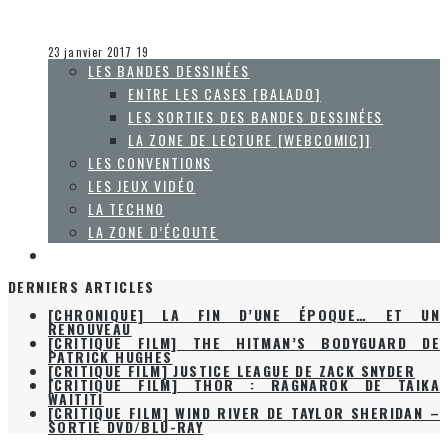
Olivier LeBlanc-Lussier
La K-Pop
23 janvier 2017
19
LES BANDES DESSINÉES
ENTRE LES CASES [BALADO]
LES SORTIES DES BANDES DESSINÉES
LA ZONE DE LECTURE [WEBCOMIC]]
LES CONVENTIONS
LES JEUX VIDÉO
LA TECHNO
LA ZONE D’ÉCOUTE
À PROPOS
DERNIERS ARTICLES
[CHRONIQUE] LA FIN D’UNE ÉPOQUE… ET UN
RENOUVEAU
[CRITIQUE FILM] THE HITMAN’S BODYGUARD DE
PATRICK HUGHES
[CRITIQUE FILM] JUSTICE LEAGUE DE ZACK SNYDER
[CRITIQUE FILM] THOR : RAGNAROK DE TAIKA
WAITITI
[CRITIQUE FILM] WIND RIVER DE TAYLOR SHERIDAN –
SORTIE DVD/BLU-RAY