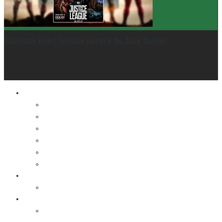
[Critique Film] Justice League de Zack Snyder
Le cinéma et la télé
FESTIVAL DU NOUVEAU CINÉMA
FESTIVAL FANTASIA
FESTIVAL SPASM
FESTIVAL STOP-MOTION MONTRÉAL
NEW YORK ASIAN FILM FESTIVAL
NEW YORK KOREAN FILM FESTIVAL
La musique
LA K-POP
Les autres sections
LES BANDES DESSINÉES
ENTRE LES CASES [BALADO]