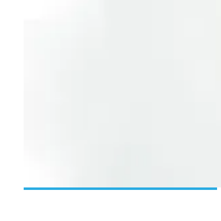
[DÉCOUVERTE K-POP] TWICE – TWICECOASTER LANE 1 –
NEON MAGENTA AUTOGRAPHIÉ + CHRISTMAS VER. –
UNBOXING