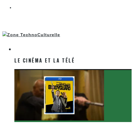
LE CINÉMA ET LA TÉLÉ
LE CINÉMA ET LA TÉLÉ
[Critique Film] The Hitman’s Bodyguard de Patrick
Hughes