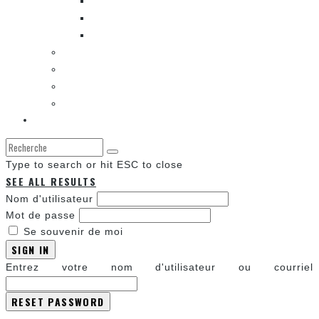
LES SORTIES DES BANDES DESSINÉES
LA ZONE DE LECTURE [WEBCOMIC]]
LES CONVENTIONS
LES JEUX VIDÉO
LA TECHNO
LA ZONE D’ÉCOUTE
À propos
Type to search or hit ESC to close
SEE ALL RESULTS
Nom d'utilisateur
Mot de passe
Se souvenir de moi
SIGN IN
Entrez votre nom d'utilisateur ou courriel