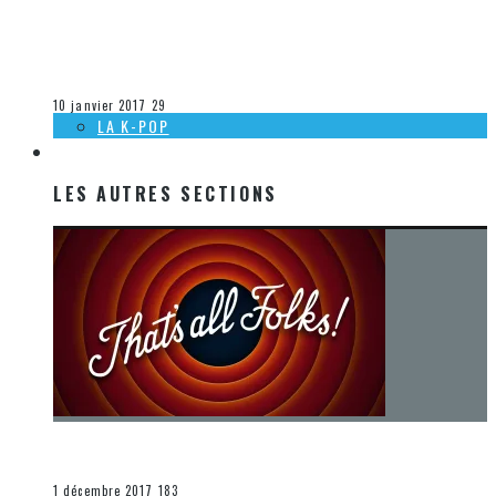
[CHRONIQUE K-POP] L’ÉVOLUTION DU MONDE DE LA K-POP
EN 1 AN… BYE BYE 2016
Olivier LeBlanc-Lussier
La K-Pop
10 janvier 2017
29
LA K-POP
LES AUTRES SECTIONS
LES AUTRES SECTIONS
[Chronique] La fin d’une époque… et un renouveau
END
1 décembre 2017
183