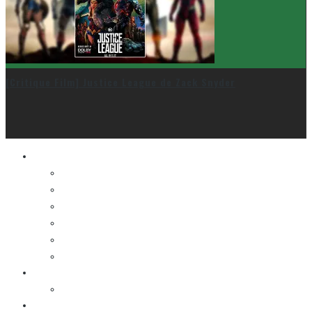
[Critique Film] Justice League de Zack Snyder
Le cinéma et la télé
FESTIVAL DU NOUVEAU CINÉMA
FESTIVAL FANTASIA
FESTIVAL SPASM
FESTIVAL STOP-MOTION MONTRÉAL
NEW YORK ASIAN FILM FESTIVAL
NEW YORK KOREAN FILM FESTIVAL
La musique
LA K-POP
Les autres sections