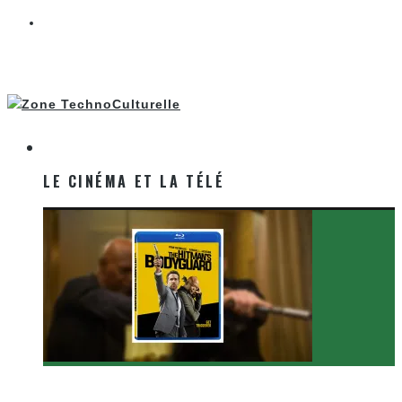
LE CINÉMA ET LA TÉLÉ
LE CINÉMA ET LA TÉLÉ
[Critique Film] The Hitman’s Bodyguard de Patrick
Hughes