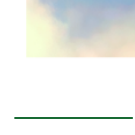
[FANTASIA 2014] RÉSUMÉ DE LA CONFÉRENCE DE PRESSE
Olivier LeBlanc-Lussier