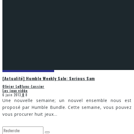
[Actualité] Humble Weekly Sale: Serious Sam
Olivier LeBlanc-Lussier
Les jeux vidéo
6 juin 2013
0
8
Une nouvelle semaine; un nouvel ensemble nous est
proposé par Humble Bundle. Cette semaine, vous pouvez
vous procurer huit jeux
...