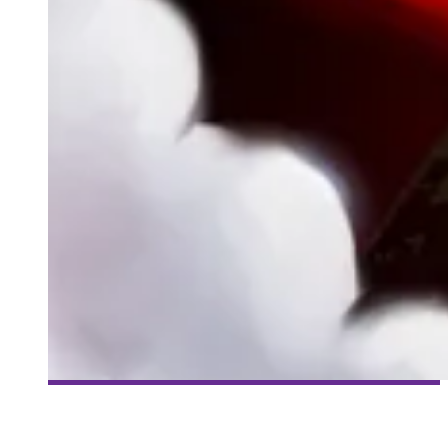
[MILLE ET UNE VIES] #62 – ROGUE LEGACY – GÉNÉALOGIE
Collaboration Spéciale