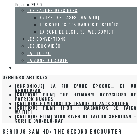
La Zone d'écoute
15 juillet 2014
8
LES BANDES DESSINÉES
ENTRE LES CASES [BALADO]
LES SORTIES DES BANDES DESSINÉES
LA ZONE DE LECTURE [WEBCOMIC]]
LES CONVENTIONS
LES JEUX VIDÉO
LA TECHNO
LA ZONE D’ÉCOUTE
À PROPOS
DERNIERS ARTICLES
[CHRONIQUE] LA FIN D’UNE ÉPOQUE… ET UN
RENOUVEAU
[CRITIQUE FILM] THE HITMAN’S BODYGUARD DE
PATRICK HUGHES
[CRITIQUE FILM] JUSTICE LEAGUE DE ZACK SNYDER
[CRITIQUE FILM] THOR : RAGNAROK DE TAIKA
WAITITI
[CRITIQUE FILM] WIND RIVER DE TAYLOR SHERIDAN –
SORTIE DVD/BLU-RAY
SERIOUS SAM HD: THE SECOND ENCOUNTER