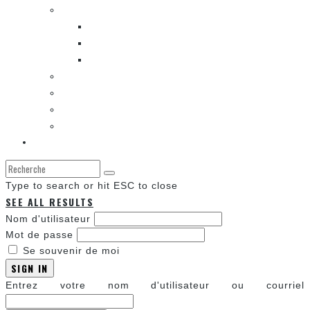
LES BANDES DESSINÉES
ENTRE LES CASES [BALADO]
LES SORTIES DES BANDES DESSINÉES
LA ZONE DE LECTURE [WEBCOMIC]]
LES CONVENTIONS
LES JEUX VIDÉO
LA TECHNO
LA ZONE D’ÉCOUTE
À propos
Type to search or hit ESC to close
SEE ALL RESULTS
Nom d'utilisateur
Mot de passe
Se souvenir de moi
SIGN IN
Entrez votre nom d'utilisateur ou courriel