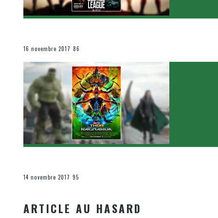
[Critique Film] Justice League de Zack Snyder
Le cinéma et la télévision
16 novembre 2017
86
[Critique Film] Thor : Ragnarok de Taika Waititi
Le cinéma et la télévision
14 novembre 2017
95
ARTICLE AU HASARD