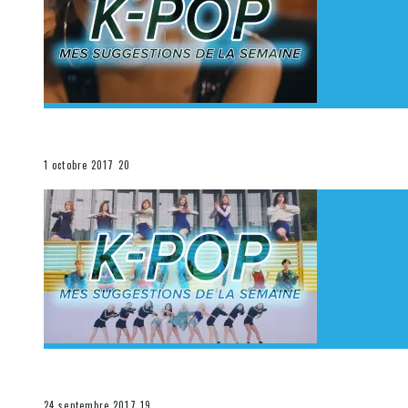
[Découverte K-Pop] Mes suggestions des vidéoclips K
La K-Pop
1 octobre 2017
20
[Découverte K-Pop] Mes suggestions des vidéoclips K-
La K-Pop
24 septembre 2017
19