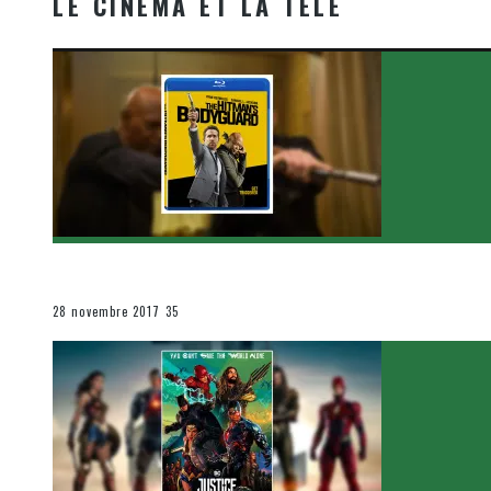
LE CINÉMA ET LA TÉLÉ
[Critique Film] The Hitman’s Bodyguard de Patrick Hu
Le cinéma et la télévision
28 novembre 2017
35