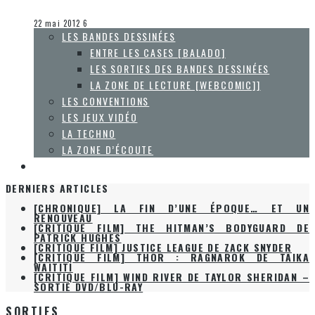
Olivier LeBlanc-Lussier
Les jeux vidéo
22 mai 2012
6
LES BANDES DESSINÉES
ENTRE LES CASES [BALADO]
LES SORTIES DES BANDES DESSINÉES
LA ZONE DE LECTURE [WEBCOMIC]]
LES CONVENTIONS
LES JEUX VIDÉO
LA TECHNO
LA ZONE D’ÉCOUTE
À PROPOS
DERNIERS ARTICLES
[CHRONIQUE] LA FIN D’UNE ÉPOQUE… ET UN
RENOUVEAU
[CRITIQUE FILM] THE HITMAN’S BODYGUARD DE
PATRICK HUGHES
[CRITIQUE FILM] JUSTICE LEAGUE DE ZACK SNYDER
[CRITIQUE FILM] THOR : RAGNAROK DE TAIKA
WAITITI
[CRITIQUE FILM] WIND RIVER DE TAYLOR SHERIDAN –
SORTIE DVD/BLU-RAY
SORTIES