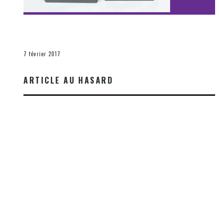
[Découverte Film] Assassination : Limited Edition –
Unboxing DVD & Blu-Ray
La Zone d'écoute
7 février 2017
ARTICLE AU HASARD