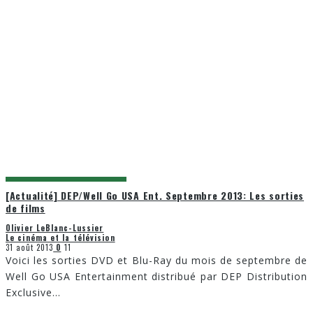
[Actualité] DEP/Well Go USA Ent. Septembre 2013: Les sorties
de films
Olivier LeBlanc-Lussier
Le cinéma et la télévision
31 août 2013
0
11
Voici les sorties DVD et Blu-Ray du mois de septembre de
Well Go USA Entertainment distribué par DEP Distribution
Exclusive
...