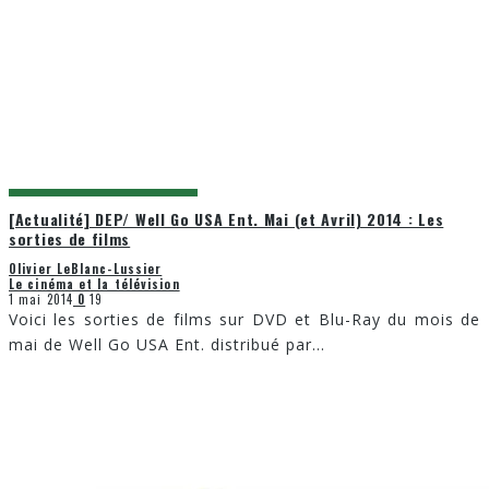
[Actualité] DEP/ Well Go USA Ent. Mai (et Avril) 2014 : Les
sorties de films
Olivier LeBlanc-Lussier
Le cinéma et la télévision
1 mai 2014
0
19
Voici les sorties de films sur DVD et Blu-Ray du mois de
mai de Well Go USA Ent. distribué par
...