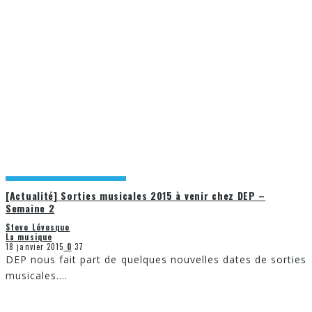
[Actualité] Sorties musicales 2015 à venir chez DEP –
Semaine 2
Steve Lévesque
La musique
18 janvier 2015
0
37
DEP nous fait part de quelques nouvelles dates de sorties
musicales.
...