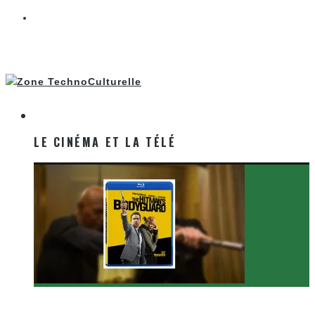
LE CINÉMA ET LA TÉLÉ
LE CINÉMA ET LA TÉLÉ
[Critique Film] The Hitman’s Bodyguard de Patrick
Hughes