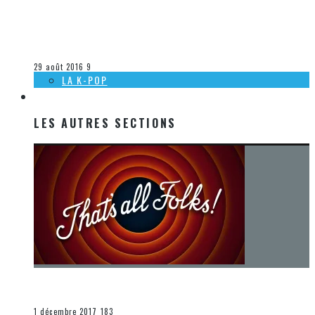
[DÉCOUVERTE K-POP] MES SUGGESTIONS DES VIDÉOCLIPS
K-POP DU 14 AU 20 AOÛT 2016
Olivier LeBlanc-Lussier
La K-Pop
29 août 2016
9
LA K-POP
LES AUTRES SECTIONS
LES AUTRES SECTIONS
[Chronique] La fin d’une époque… et un renouveau
END
1 décembre 2017
183