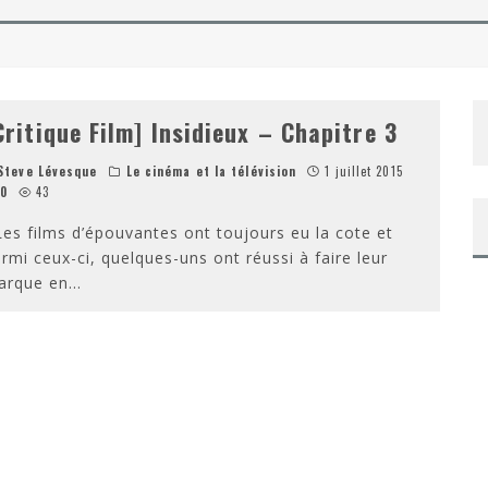
NAROK DE TAIKA WAITITI
 DE TAYLOR SHERIDAN – SORTIE DVD/BLU-RAY
Critique Film] Insidieux – Chapitre 3
teve Lévesque
Le cinéma et la télévision
1 juillet 2015
0
43
s films d’épouvantes ont toujours eu la cote et
rmi ceux-ci, quelques-uns ont réussi à faire leur
arque en
...