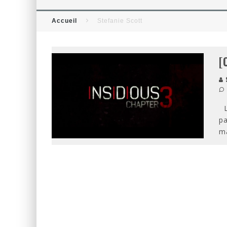
[CRITIQUE FILM] THOR : RAG
Accueil
Stefanie Scott
[CRITIQUE FILM] WIND RIVER
[
S
Le
pa
m