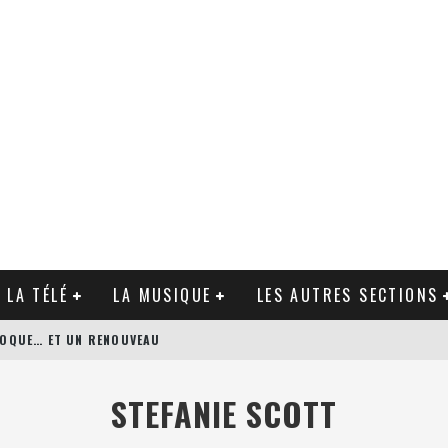
 LA TÉLÉ
LA MUSIQUE
LES AUTRES SECTIONS
ÉPOQUE… ET UN RENOUVEAU
N’S BODYGUARD DE PATRICK HUGHES
STEFANIE SCOTT
AGUE DE ZACK SNYDER