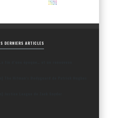
ES DERNIERS ARTICLES
La fin d’une époque… et un renouveau
lm] The Hitman’s Bodyguard de Patrick Hughes
lm] Justice League de Zack Snyder