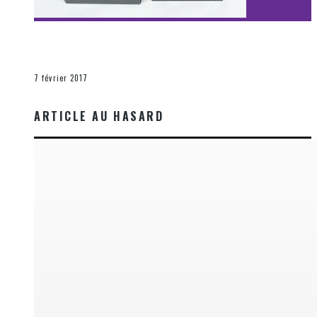
[Découverte Film] Assassination : Limited Edition –
Unboxing DVD & Blu-Ray
La Zone d'écoute
7 février 2017
ARTICLE AU HASARD