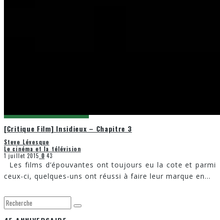
[Critique Film] Insidieux – Chapitre 3
Steve Lévesque
Le cinéma et la télévision
1 juillet 2015
0
43
Les films d’épouvantes ont toujours eu la cote et parmi
ceux-ci, quelques-uns ont réussi à faire leur marque en
...