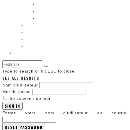
ENTRE LES CASES [BALADO]
LES SORTIES DES BANDES DESSINÉES
LA ZONE DE LECTURE [WEBCOMIC]]
LES CONVENTIONS
LES JEUX VIDÉO
LA TECHNO
LA ZONE D’ÉCOUTE
À propos
Type to search or hit ESC to close
SEE ALL RESULTS
Nom d'utilisateur
Mot de passe
Se souvenir de moi
SIGN IN
Entrez votre nom d'utilisateur ou courriel