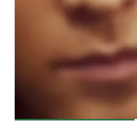
[CRITIQUE FILM] MASTER (마스터)
Olivier LeBlanc-Lussier