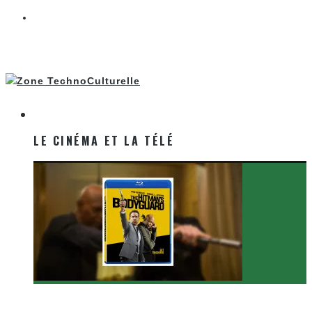
LE CINÉMA ET LA TÉLÉ
LE CINÉMA ET LA TÉLÉ
[Critique Film] The Hitman’s Bodyguard de Patrick
Hughes