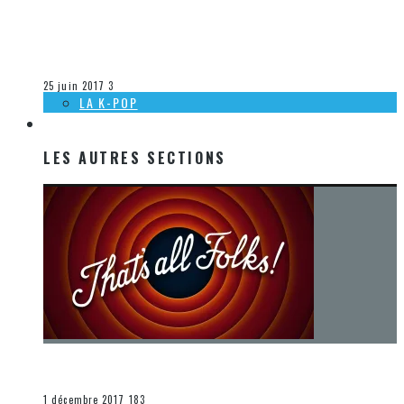
[DÉCOUVERTE K-POP] MES SUGGESTIONS DES VIDÉOCLIPS
K-POP DU 18 AU 24 JUIN 2017
Olivier LeBlanc-Lussier
La K-Pop
25 juin 2017
3
LA K-POP
LES AUTRES SECTIONS
LES AUTRES SECTIONS
[Chronique] La fin d’une époque… et un renouveau
END
1 décembre 2017
183