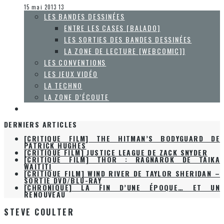
Les jeux vidéo
15 mai 2013
13
LES BANDES DESSINÉES
ENTRE LES CASES [BALADO]
LES SORTIES DES BANDES DESSINÉES
LA ZONE DE LECTURE [WEBCOMIC]]
LES CONVENTIONS
LES JEUX VIDÉO
LA TECHNO
LA ZONE D’ÉCOUTE
À PROPOS
DERNIERS ARTICLES
[CRITIQUE FILM] JUSTICE LEAGUE DE ZACK SNYDER
[CRITIQUE FILM] THOR : RAGNAROK DE TAIKA
WAITITI
[CRITIQUE FILM] WIND RIVER DE TAYLOR SHERIDAN –
SORTIE DVD/BLU-RAY
[CHRONIQUE] LA FIN D’UNE ÉPOQUE… ET UN
RENOUVEAU
[CRITIQUE FILM] THE HITMAN’S BODYGUARD DE
PATRICK HUGHES
STEVE COULTER