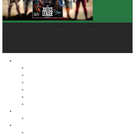
[Critique Film] Justice League de Zack Snyder
Le cinéma et la télé
FESTIVAL DU NOUVEAU CINÉMA
FESTIVAL FANTASIA
FESTIVAL SPASM
FESTIVAL STOP-MOTION MONTRÉAL
NEW YORK ASIAN FILM FESTIVAL
NEW YORK KOREAN FILM FESTIVAL
La musique
LA K-POP
Les autres sections
LES BANDES DESSINÉES