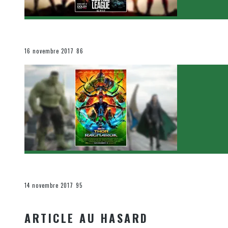
[Critique Film] Justice League de Zack Snyder
Le cinéma et la télévision
16 novembre 2017
86
[Critique Film] Thor : Ragnarok de Taika Waititi
Le cinéma et la télévision
14 novembre 2017
95
ARTICLE AU HASARD