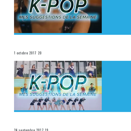
[Découverte K-Pop] Mes suggestions des vidéoclips K
La K-Pop
1 octobre 2017
20
[Découverte K-Pop] Mes suggestions des vidéoclips K-
La K-Pop
24 septembre 2017
19