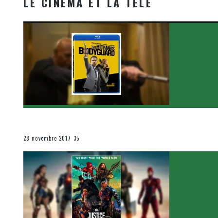
LE CINÉMA ET LA TÉLÉ
[Critique Film] The Hitman’s Bodyguard de Patrick Hu
Le cinéma et la télévision
28 novembre 2017
35