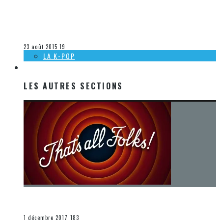
[DÉCOUVERTE K-POP] LES VIDÉOCLIPS DE LA SEMAINE DU
16 AU 22 AOÛT 2015
Olivier LeBlanc-Lussier
La K-Pop
23 août 2015
19
LA K-POP
LES AUTRES SECTIONS
LES AUTRES SECTIONS
[Chronique] La fin d’une époque… et un renouveau
END
1 décembre 2017
183