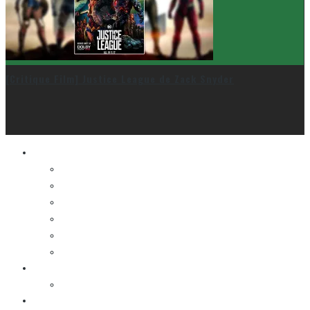
[Critique Film] Justice League de Zack Snyder
Le cinéma et la télé
FESTIVAL DU NOUVEAU CINÉMA
FESTIVAL FANTASIA
FESTIVAL SPASM
FESTIVAL STOP-MOTION MONTRÉAL
NEW YORK ASIAN FILM FESTIVAL
NEW YORK KOREAN FILM FESTIVAL
La musique
LA K-POP
Les autres sections