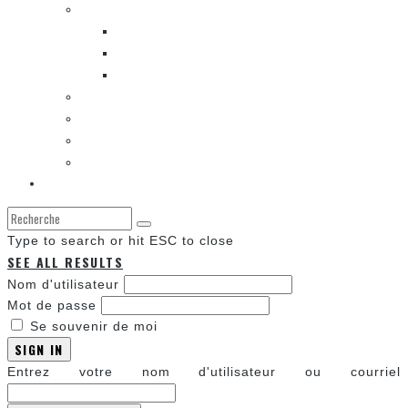
LES BANDES DESSINÉES
ENTRE LES CASES [BALADO]
LES SORTIES DES BANDES DESSINÉES
LA ZONE DE LECTURE [WEBCOMIC]]
LES CONVENTIONS
LES JEUX VIDÉO
LA TECHNO
LA ZONE D’ÉCOUTE
À propos
Type to search or hit ESC to close
SEE ALL RESULTS
Nom d'utilisateur
Mot de passe
Se souvenir de moi
SIGN IN
Entrez votre nom d'utilisateur ou courriel