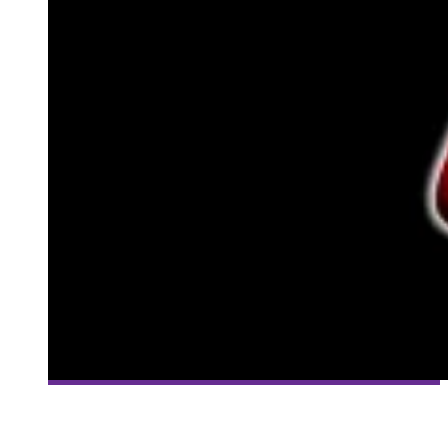
[UNE FAIM DE FILMS] DÉGUSTATION DU ROCKY HORROR
PICTURE SHOW (1975) À MONTRÉAL !