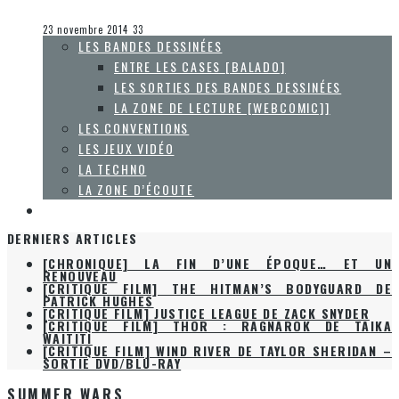
Collaboration Spéciale
La Zone d'écoute
23 novembre 2014
33
LES BANDES DESSINÉES
ENTRE LES CASES [BALADO]
LES SORTIES DES BANDES DESSINÉES
LA ZONE DE LECTURE [WEBCOMIC]]
LES CONVENTIONS
LES JEUX VIDÉO
LA TECHNO
LA ZONE D’ÉCOUTE
À PROPOS
DERNIERS ARTICLES
[CHRONIQUE] LA FIN D’UNE ÉPOQUE… ET UN
RENOUVEAU
[CRITIQUE FILM] THE HITMAN’S BODYGUARD DE
PATRICK HUGHES
[CRITIQUE FILM] JUSTICE LEAGUE DE ZACK SNYDER
[CRITIQUE FILM] THOR : RAGNAROK DE TAIKA
WAITITI
[CRITIQUE FILM] WIND RIVER DE TAYLOR SHERIDAN –
SORTIE DVD/BLU-RAY
SUMMER WARS