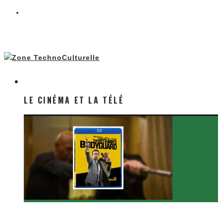
LE CINÉMA ET LA TÉLÉ
LE CINÉMA ET LA TÉLÉ
[Critique Film] The Hitman’s Bodyguard de Patrick
Hughes