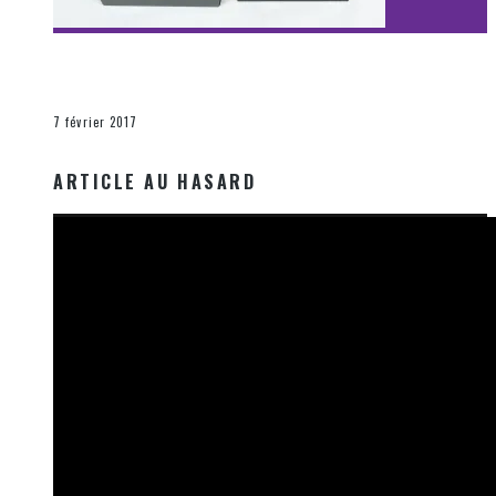
[Découverte Film] Assassination : Limited Edition –
Unboxing DVD & Blu-Ray
La Zone d'écoute
7 février 2017
ARTICLE AU HASARD