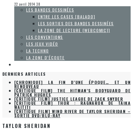
Les autres sections
22 avril 2014
38
LES BANDES DESSINÉES
ENTRE LES CASES [BALADO]
LES SORTIES DES BANDES DESSINÉES
LA ZONE DE LECTURE [WEBCOMIC]]
LES CONVENTIONS
LES JEUX VIDÉO
LA TECHNO
LA ZONE D’ÉCOUTE
À PROPOS
DERNIERS ARTICLES
[CHRONIQUE] LA FIN D’UNE ÉPOQUE… ET UN
RENOUVEAU
[CRITIQUE FILM] THE HITMAN’S BODYGUARD DE
PATRICK HUGHES
[CRITIQUE FILM] JUSTICE LEAGUE DE ZACK SNYDER
[CRITIQUE FILM] THOR : RAGNAROK DE TAIKA
WAITITI
[CRITIQUE FILM] WIND RIVER DE TAYLOR SHERIDAN –
SORTIE DVD/BLU-RAY
TAYLOR SHERIDAN