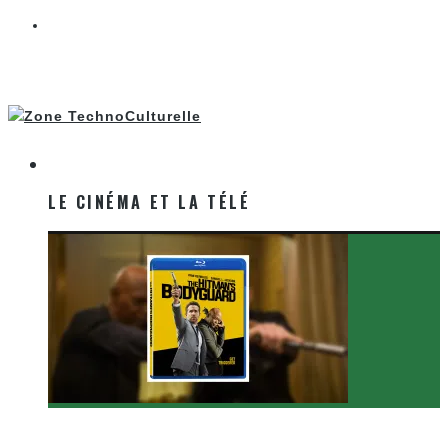
LE CINÉMA ET LA TÉLÉ
LE CINÉMA ET LA TÉLÉ
[Critique Film] The Hitman’s Bodyguard de Patrick
Hughes