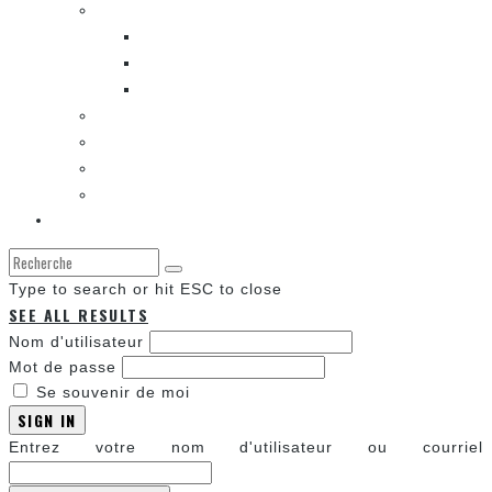
LES BANDES DESSINÉES
ENTRE LES CASES [BALADO]
LES SORTIES DES BANDES DESSINÉES
LA ZONE DE LECTURE [WEBCOMIC]]
LES CONVENTIONS
LES JEUX VIDÉO
LA TECHNO
LA ZONE D’ÉCOUTE
À propos
Type to search or hit ESC to close
SEE ALL RESULTS
Nom d'utilisateur
Mot de passe
Se souvenir de moi
SIGN IN
Entrez votre nom d'utilisateur ou courriel