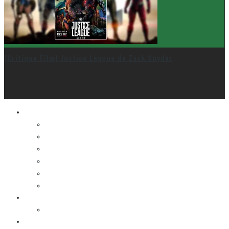
[Critique Film] Justice League de Zack Snyder
Le cinéma et la télé
FESTIVAL DU NOUVEAU CINÉMA
FESTIVAL FANTASIA
FESTIVAL SPASM
FESTIVAL STOP-MOTION MONTRÉAL
NEW YORK ASIAN FILM FESTIVAL
NEW YORK KOREAN FILM FESTIVAL
La musique
LA K-POP
Les autres sections