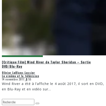
[Critique Film] Wind River de Taylor Sheridan – Sortie
DVD/Blu-Ray
Olivier LeBlanc-Lussier
Le cinéma et la télévision
14 novembre 2017
0
55
Wind River a été à l’affiche le 4 août 2017, il sort en DVD,
en Blu-Ray et en vidéo sur
...