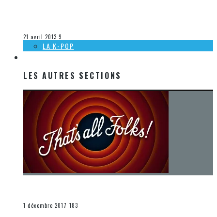
[DÉCOUVERTE MUSIQUE] THREE OF US – OUT OF CONTROL
Steve Lévesque
La musique
21 avril 2013
9
LA K-POP
LES AUTRES SECTIONS
LES AUTRES SECTIONS
[Chronique] La fin d’une époque… et un renouveau
END
1 décembre 2017
183