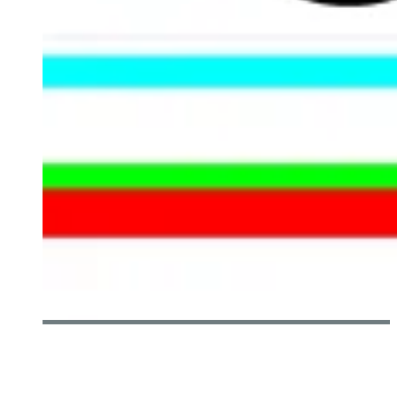
[CÉLÉBRATION] UN AN DÉJÀ POUR LA ZONE
TECHNOCULTURELLE
Olivier LeBlanc-Lussier