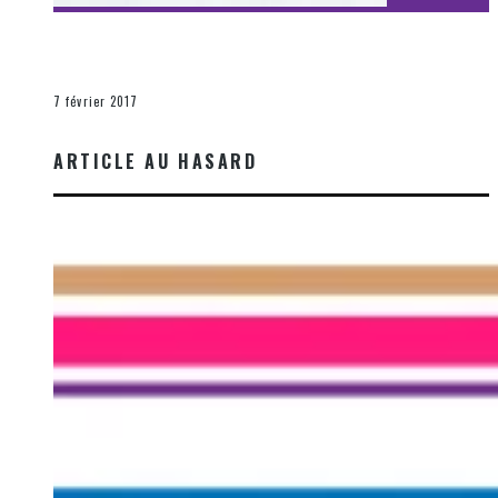
[Découverte Film] Assassination : Limited Edition –
Unboxing DVD & Blu-Ray
La Zone d'écoute
7 février 2017
ARTICLE AU HASARD