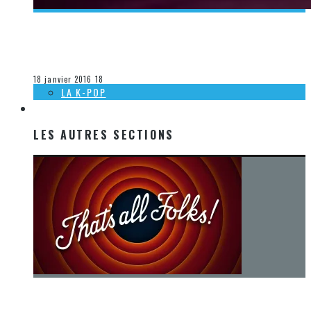
[DÉCOUVERTE K-POP] MES SUGGESTIONS DES VIDÉOCLIPS
K-POP DU 10 AU 16 JANVIER 2016
Olivier LeBlanc-Lussier
La K-Pop
18 janvier 2016
18
LA K-POP
LES AUTRES SECTIONS
LES AUTRES SECTIONS
[Chronique] La fin d’une époque… et un renouveau