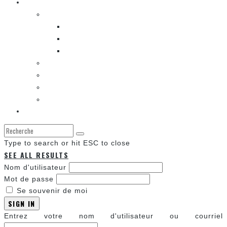
Les autres sections
LES BANDES DESSINÉES
ENTRE LES CASES [BALADO]
LES SORTIES DES BANDES DESSINÉES
LA ZONE DE LECTURE [WEBCOMIC]]
LES CONVENTIONS
LES JEUX VIDÉO
LA TECHNO
LA ZONE D’ÉCOUTE
À propos
Type to search or hit ESC to close
SEE ALL RESULTS
Nom d'utilisateur
Mot de passe
Se souvenir de moi
SIGN IN
Entrez votre nom d'utilisateur ou courriel