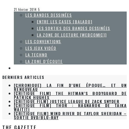
Steve Lévesque
La Zone d'écoute
21 février 2014
5
LES BANDES DESSINÉES
ENTRE LES CASES [BALADO]
LES SORTIES DES BANDES DESSINÉES
LA ZONE DE LECTURE [WEBCOMIC]]
LES CONVENTIONS
LES JEUX VIDÉO
LA TECHNO
LA ZONE D’ÉCOUTE
À PROPOS
DERNIERS ARTICLES
[CHRONIQUE] LA FIN D’UNE ÉPOQUE… ET UN
RENOUVEAU
[CRITIQUE FILM] THE HITMAN’S BODYGUARD DE
PATRICK HUGHES
[CRITIQUE FILM] JUSTICE LEAGUE DE ZACK SNYDER
[CRITIQUE FILM] THOR : RAGNAROK DE TAIKA
WAITITI
[CRITIQUE FILM] WIND RIVER DE TAYLOR SHERIDAN –
SORTIE DVD/BLU-RAY
THE GAZETTE