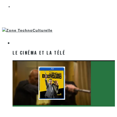
LE CINÉMA ET LA TÉLÉ
LE CINÉMA ET LA TÉLÉ
[Critique Film] The Hitman’s Bodyguard de Patrick
Hughes