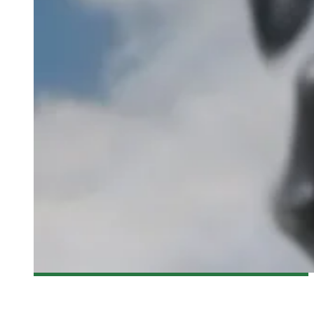
[FANTASIA 2017] DEATH NOTE : LIGHT UP THE NEW WORLD
DE SHINSUKE SATO – CRITIQUE DU FILM