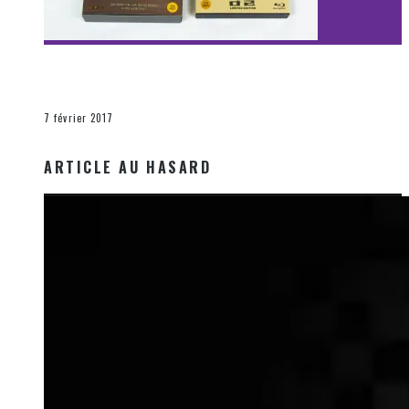
[Découverte Film] Assassination : Limited Edition –
Unboxing DVD & Blu-Ray
La Zone d'écoute
7 février 2017
ARTICLE AU HASARD