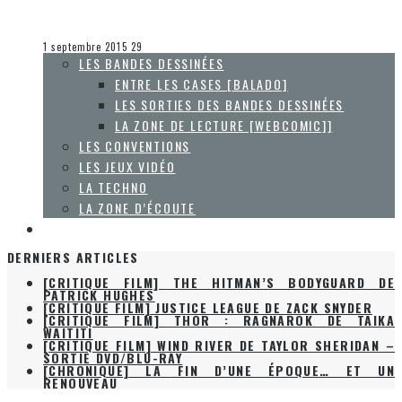
Olivier LeBlanc-Lussier
La musique
1 septembre 2015
29
LES BANDES DESSINÉES
ENTRE LES CASES [BALADO]
LES SORTIES DES BANDES DESSINÉES
LA ZONE DE LECTURE [WEBCOMIC]]
LES CONVENTIONS
LES JEUX VIDÉO
LA TECHNO
LA ZONE D’ÉCOUTE
À PROPOS
DERNIERS ARTICLES
[CRITIQUE FILM] THE HITMAN’S BODYGUARD DE
PATRICK HUGHES
[CRITIQUE FILM] JUSTICE LEAGUE DE ZACK SNYDER
[CRITIQUE FILM] THOR : RAGNAROK DE TAIKA
WAITITI
[CRITIQUE FILM] WIND RIVER DE TAYLOR SHERIDAN –
SORTIE DVD/BLU-RAY
[CHRONIQUE] LA FIN D’UNE ÉPOQUE… ET UN
RENOUVEAU