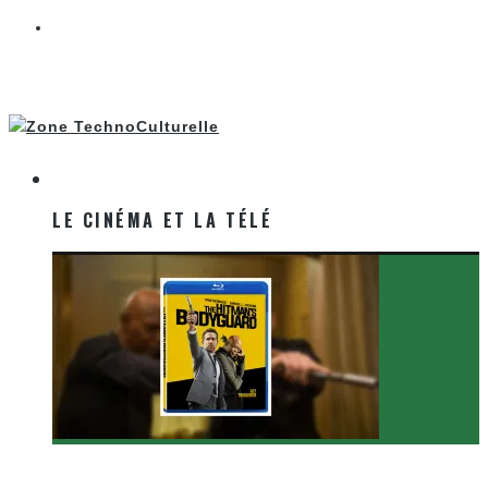
LE CINÉMA ET LA TÉLÉ
LE CINÉMA ET LA TÉLÉ
[Critique Film] The Hitman’s Bodyguard de Patrick
Hughes