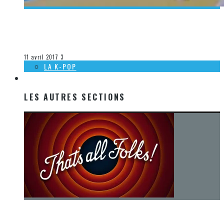
[DÉCOUVERTE K-POP] MES SUGGESTIONS DES VIDÉOCLIPS
K-POP DU 12 AU 18 MARS 2017
Olivier LeBlanc-Lussier
La K-Pop
11 avril 2017
3
LA K-POP
LES AUTRES SECTIONS
LES AUTRES SECTIONS
[Chronique] La fin d’une époque… et un renouveau