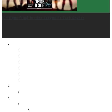
[Critique Film] Justice League de Zack Snyder
Le cinéma et la télé
FESTIVAL DU NOUVEAU CINÉMA
FESTIVAL FANTASIA
FESTIVAL SPASM
FESTIVAL STOP-MOTION MONTRÉAL
NEW YORK ASIAN FILM FESTIVAL
NEW YORK KOREAN FILM FESTIVAL
La musique
LA K-POP
Les autres sections
LES BANDES DESSINÉES
ENTRE LES CASES [BALADO]