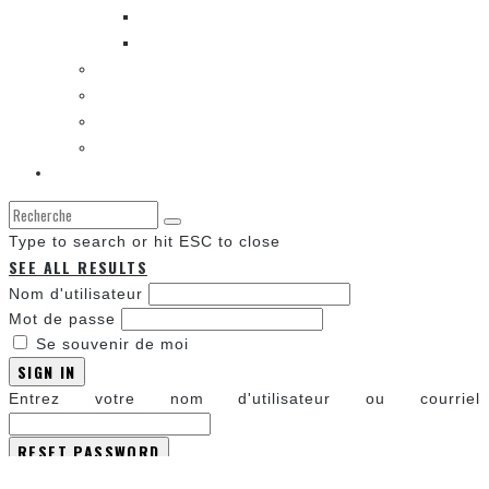
LES SORTIES DES BANDES DESSINÉES
LA ZONE DE LECTURE [WEBCOMIC]]
LES CONVENTIONS
LES JEUX VIDÉO
LA TECHNO
LA ZONE D’ÉCOUTE
À propos
Type to search or hit ESC to close
SEE ALL RESULTS
Nom d'utilisateur
Mot de passe
Se souvenir de moi
SIGN IN
Entrez votre nom d'utilisateur ou courriel
Annuler