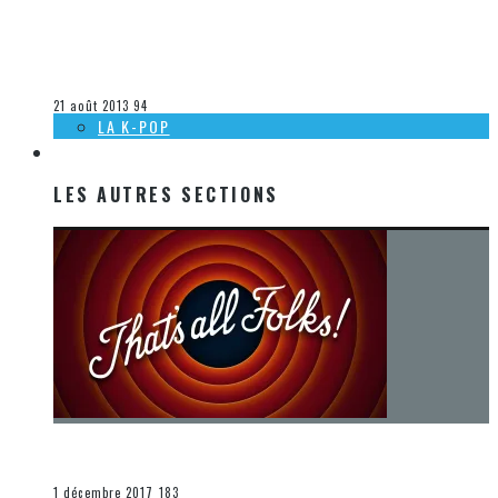
[DÉCOUVERTE MUSIQUE] CAMILLE ET KENNERLY: SMOKE ON
THE WATER
Olivier LeBlanc-Lussier
La musique
21 août 2013
94
LA K-POP
LES AUTRES SECTIONS
LES AUTRES SECTIONS
[Chronique] La fin d’une époque… et un renouveau
END
1 décembre 2017
183