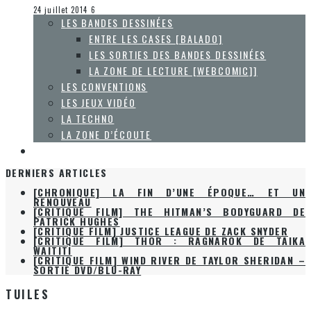
La Zone d'écoute
24 juillet 2014
6
LES BANDES DESSINÉES
ENTRE LES CASES [BALADO]
LES SORTIES DES BANDES DESSINÉES
LA ZONE DE LECTURE [WEBCOMIC]]
LES CONVENTIONS
LES JEUX VIDÉO
LA TECHNO
LA ZONE D’ÉCOUTE
À PROPOS
DERNIERS ARTICLES
[CHRONIQUE] LA FIN D’UNE ÉPOQUE… ET UN
RENOUVEAU
[CRITIQUE FILM] THE HITMAN’S BODYGUARD DE
PATRICK HUGHES
[CRITIQUE FILM] JUSTICE LEAGUE DE ZACK SNYDER
[CRITIQUE FILM] THOR : RAGNAROK DE TAIKA
WAITITI
[CRITIQUE FILM] WIND RIVER DE TAYLOR SHERIDAN –
SORTIE DVD/BLU-RAY
TUILES