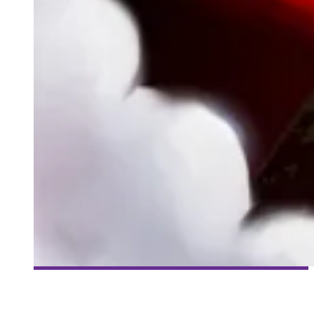
[MILLE ET UNE VIES] #67 – ROGUE LEGACY – DÉGÉNÉRATION
Collaboration Spéciale