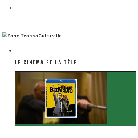
LE CINÉMA ET LA TÉLÉ
LE CINÉMA ET LA TÉLÉ
[Critique Film] The Hitman’s Bodyguard de Patrick
Hughes