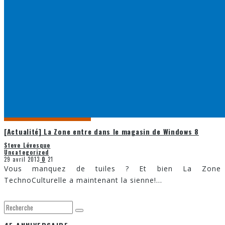
[Actualité] La Zone entre dans le magasin de Windows 8
Steve Lévesque
Uncategorized
29 avril 2013
0
21
Vous manquez de tuiles ? Et bien La Zone
TechnoCulturelle a maintenant la sienne!
...