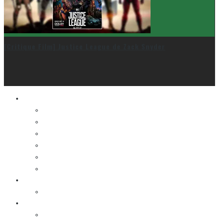
[Critique Film] Justice League de Zack Snyder
Le cinéma et la télé
FESTIVAL DU NOUVEAU CINÉMA
FESTIVAL FANTASIA
FESTIVAL SPASM
FESTIVAL STOP-MOTION MONTRÉAL
NEW YORK ASIAN FILM FESTIVAL
NEW YORK KOREAN FILM FESTIVAL
La musique
LA K-POP
Les autres sections
LES BANDES DESSINÉES