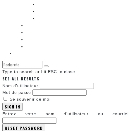
ENTRE LES CASES [BALADO]
LES SORTIES DES BANDES DESSINÉES
LA ZONE DE LECTURE [WEBCOMIC]]
LES CONVENTIONS
LES JEUX VIDÉO
LA TECHNO
LA ZONE D’ÉCOUTE
À propos
Type to search or hit ESC to close
SEE ALL RESULTS
Nom d'utilisateur
Mot de passe
Se souvenir de moi
SIGN IN
Entrez votre nom d'utilisateur ou courriel