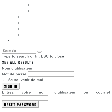
LES SORTIES DES BANDES DESSINÉES
LA ZONE DE LECTURE [WEBCOMIC]]
LES CONVENTIONS
LES JEUX VIDÉO
LA TECHNO
LA ZONE D’ÉCOUTE
À propos
Type to search or hit ESC to close
SEE ALL RESULTS
Nom d'utilisateur
Mot de passe
Se souvenir de moi
SIGN IN
Entrez votre nom d'utilisateur ou courriel
Annuler