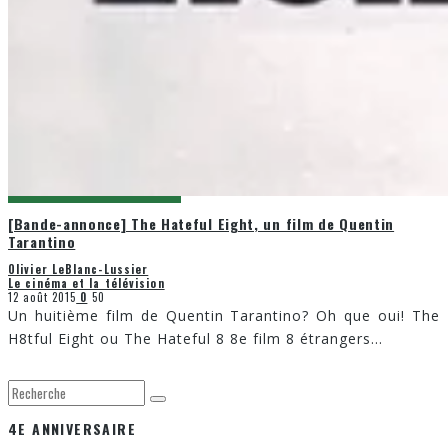
[Bande-annonce] The Hateful Eight, un film de Quentin
Tarantino
Olivier LeBlanc-Lussier
Le cinéma et la télévision
12 août 2015
0
50
Un huitième film de Quentin Tarantino? Oh que oui! The
H8tful Eight ou The Hateful 8 8e film 8 étrangers
...
4E ANNIVERSAIRE