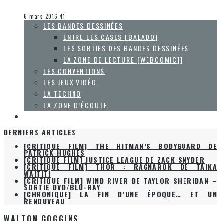
Olivier LeBlanc-Lussier
La Zone d'écoute
6 mars 2016
41
LES BANDES DESSINÉES
ENTRE LES CASES [BALADO]
LES SORTIES DES BANDES DESSINÉES
LA ZONE DE LECTURE [WEBCOMIC]]
LES CONVENTIONS
LES JEUX VIDÉO
LA TECHNO
LA ZONE D’ÉCOUTE
À PROPOS
DERNIERS ARTICLES
[CRITIQUE FILM] JUSTICE LEAGUE DE ZACK SNYDER
[CRITIQUE FILM] THOR : RAGNAROK DE TAIKA
WAITITI
[CRITIQUE FILM] WIND RIVER DE TAYLOR SHERIDAN –
SORTIE DVD/BLU-RAY
[CHRONIQUE] LA FIN D’UNE ÉPOQUE… ET UN
RENOUVEAU
[CRITIQUE FILM] THE HITMAN’S BODYGUARD DE
PATRICK HUGHES
WALTON GOGGINS