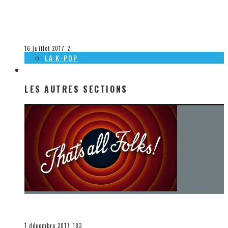
[DÉCOUVERTE K-POP] MES SUGGESTIONS DES VIDÉOCLIPS
K-POP DU 9 AU 15 JUILLET 2017
Olivier LeBlanc-Lussier
La K-Pop
16 juillet 2017
2
LA K-POP
LES AUTRES SECTIONS
LES AUTRES SECTIONS
[Chronique] La fin d’une époque… et un renouveau
END
1 décembre 2017
183