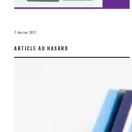
[Découverte Film] Assassination : Limited Edition –
Unboxing DVD & Blu-Ray
La Zone d'écoute
7 février 2017
ARTICLE AU HASARD