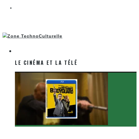
LE CINÉMA ET LA TÉLÉ
LE CINÉMA ET LA TÉLÉ
[Critique Film] The Hitman’s Bodyguard de Patrick
Hughes