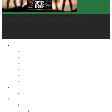
[Critique Film] Justice League de Zack Snyder
Le cinéma et la télé
FESTIVAL DU NOUVEAU CINÉMA
FESTIVAL FANTASIA
FESTIVAL SPASM
FESTIVAL STOP-MOTION MONTRÉAL
NEW YORK ASIAN FILM FESTIVAL
NEW YORK KOREAN FILM FESTIVAL
La musique
LA K-POP
Les autres sections
LES BANDES DESSINÉES
ENTRE LES CASES [BALADO]