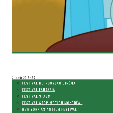
[DÉCOUVERTE TÉLÉ] LES GRANDES GUEULES S
Olivier LeBlanc-Lussier
Le cinéma et la télévision
21 août 2015
467
FESTIVAL DU NOUVEAU CINÉMA
FESTIVAL FANTASIA
FESTIVAL SPASM
FESTIVAL STOP-MOTION MONTRÉAL
NEW YORK ASIAN FILM FESTIVAL