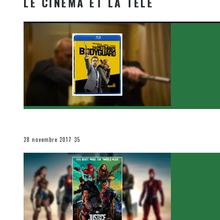
LE CINÉMA ET LA TÉLÉ
[Critique Film] The Hitman’s Bodyguard de Patrick Hu
Le cinéma et la télévision
28 novembre 2017
35