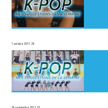
[Découverte K-Pop] Mes suggestions des vidéoclips K
La K-Pop
1 octobre 2017
20
[Découverte K-Pop] Mes suggestions des vidéoclips K-
La K-Pop
24 septembre 2017
19