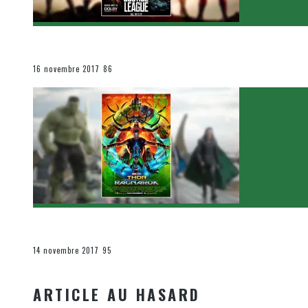
[Critique Film] Justice League de Zack Snyder
Le cinéma et la télévision
16 novembre 2017
86
[Critique Film] Thor : Ragnarok de Taika Waititi
Le cinéma et la télévision
14 novembre 2017
95
ARTICLE AU HASARD