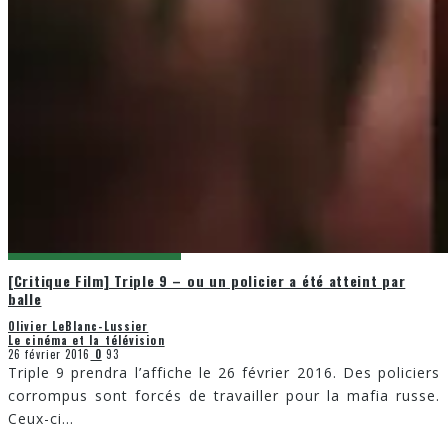
[Critique Film] Triple 9 – ou un policier a été atteint par
balle
Olivier LeBlanc-Lussier
Le cinéma et la télévision
26 février 2016
0
93
Triple 9 prendra l’affiche le 26 février 2016. Des policiers
corrompus sont forcés de travailler pour la mafia russe.
Ceux-ci
...