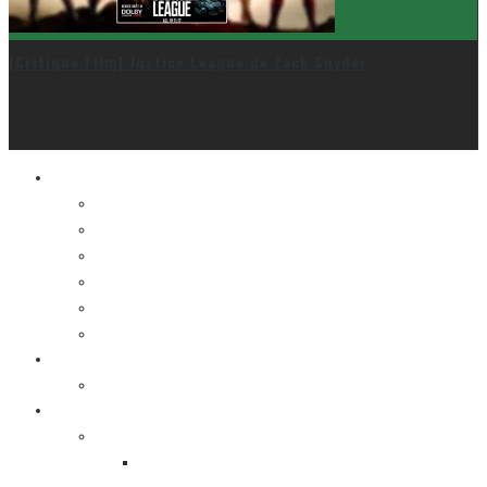
[Critique Film] Justice League de Zack Snyder
Le cinéma et la télé
FESTIVAL DU NOUVEAU CINÉMA
FESTIVAL FANTASIA
FESTIVAL SPASM
FESTIVAL STOP-MOTION MONTRÉAL
NEW YORK ASIAN FILM FESTIVAL
NEW YORK KOREAN FILM FESTIVAL
La musique
LA K-POP
Les autres sections
LES BANDES DESSINÉES
ENTRE LES CASES [BALADO]
LES SORTIES DES BANDES DESSINÉES
LA ZONE DE LECTURE [WEBCOMIC]]