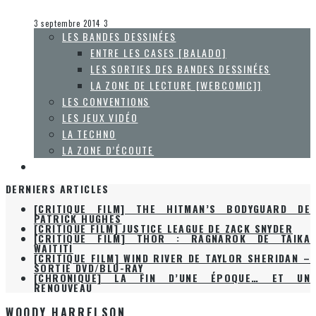
Collaboration Spéciale
La Zone d'écoute
3 septembre 2014
3
LES BANDES DESSINÉES
ENTRE LES CASES [BALADO]
LES SORTIES DES BANDES DESSINÉES
LA ZONE DE LECTURE [WEBCOMIC]]
LES CONVENTIONS
LES JEUX VIDÉO
LA TECHNO
LA ZONE D’ÉCOUTE
À PROPOS
[CRITIQUE FILM] THE HITMAN’S BODYGUARD DE
DERNIERS ARTICLES
PATRICK HUGHES
[CRITIQUE FILM] JUSTICE LEAGUE DE ZACK SNYDER
[CRITIQUE FILM] THOR : RAGNAROK DE TAIKA
WAITITI
[CRITIQUE FILM] WIND RIVER DE TAYLOR SHERIDAN –
SORTIE DVD/BLU-RAY
[CHRONIQUE] LA FIN D’UNE ÉPOQUE… ET UN
RENOUVEAU
WOODY HARRELSON
Accueil