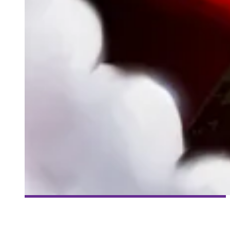
[MILLE ET UNE VIES] #96 – ROGUE LEGACY – POIDS
LOURDS