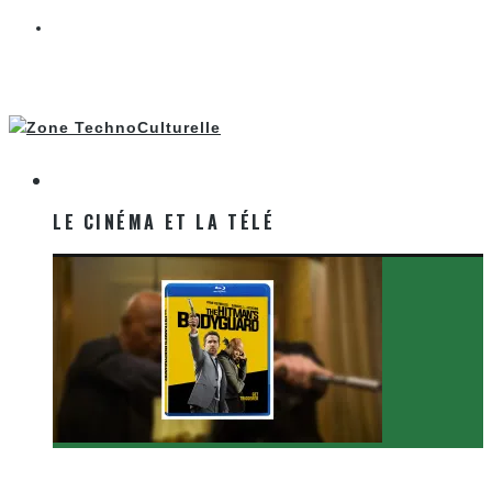
LE CINÉMA ET LA TÉLÉ
LE CINÉMA ET LA TÉLÉ
[Critique Film] The Hitman’s Bodyguard de Patrick
Hughes