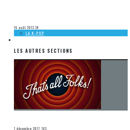
[HEAVY MTL 2013] LE FESTIVAL DE MUSIQUE MÉTAL À
MONTRÉAL
Olivier LeBlanc-Lussier
La musique
16 août 2013
34
LA K-POP
LES AUTRES SECTIONS
LES AUTRES SECTIONS
[Chronique] La fin d’une époque… et un renouveau
END
1 décembre 2017
183