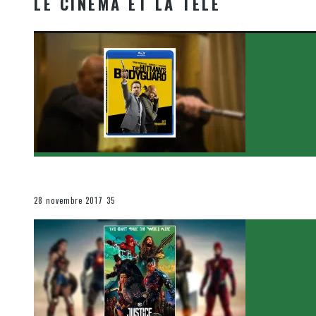
LE CINÉMA ET LA TÉLÉ
[Critique Film] The Hitman’s Bodyguard de Patrick Hu
Le cinéma et la télévision
28 novembre 2017
35