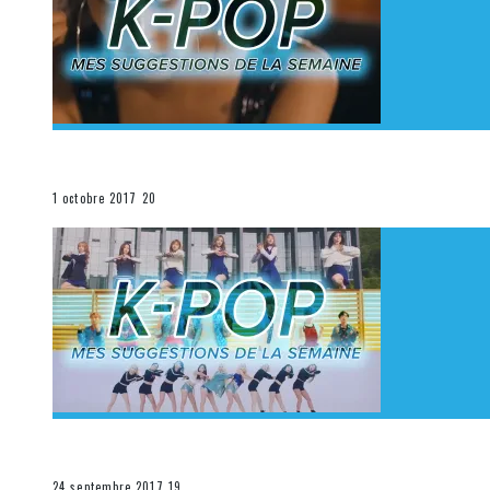
[Découverte K-Pop] Mes suggestions des vidéoclips K
La K-Pop
1 octobre 2017
20
[Découverte K-Pop] Mes suggestions des vidéoclips K-
La K-Pop
24 septembre 2017
19