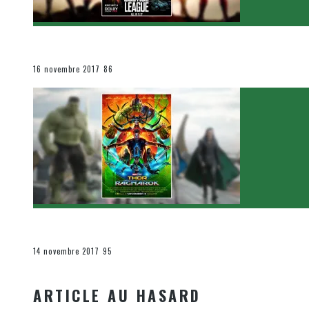
[Critique Film] Justice League de Zack Snyder
Le cinéma et la télévision
16 novembre 2017
86
[Critique Film] Thor : Ragnarok de Taika Waititi
Le cinéma et la télévision
14 novembre 2017
95
ARTICLE AU HASARD