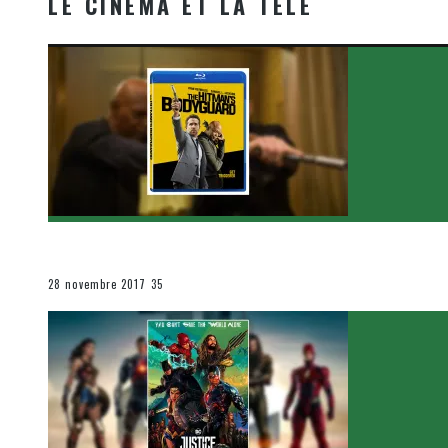
LE CINÉMA ET LA TÉLÉ
[Critique Film] The Hitman’s Bodyguard de Patrick Hu
Le cinéma et la télévision
28 novembre 2017
35