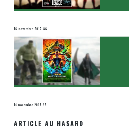
[Critique Film] Justice League de Zack Snyder
Le cinéma et la télévision
16 novembre 2017
86
[Critique Film] Thor : Ragnarok de Taika Waititi
Le cinéma et la télévision
14 novembre 2017
95
ARTICLE AU HASARD