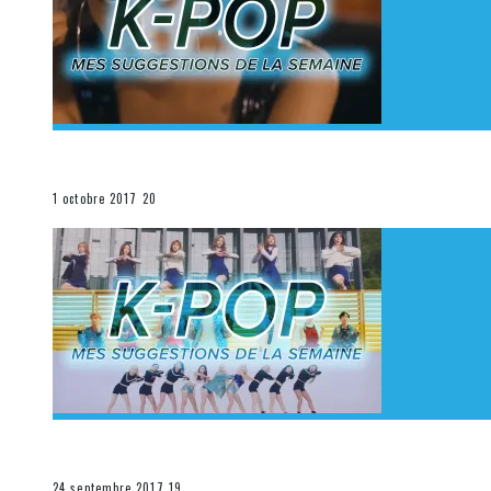
[Découverte K-Pop] Mes suggestions des vidéoclips K
La K-Pop
1 octobre 2017
20
[Découverte K-Pop] Mes suggestions des vidéoclips K-
La K-Pop
24 septembre 2017
19