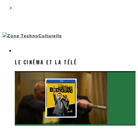
LE CINÉMA ET LA TÉLÉ
LE CINÉMA ET LA TÉLÉ
[Critique Film] The Hitman’s Bodyguard de Patrick
Hughes