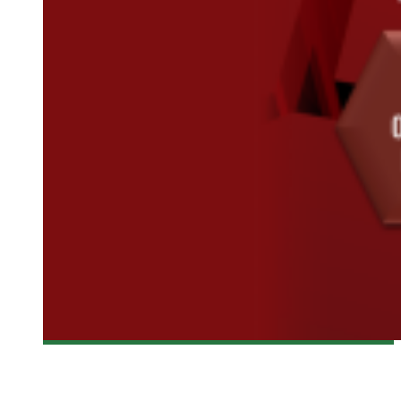
[MTLCOMICCON 2015] 10 JOURS : 10 CÉLÉBRITÉS ET 10
INVITÉS BD – JOUR 8, 9 ET 10