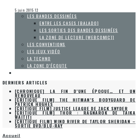
Olivier LeBlanc-Lussier
Le cinéma et la télévision
5 juin 2015
12
LES BANDES DESSINÉES
ENTRE LES CASES [BALADO]
LES SORTIES DES BANDES DESSINÉES
LA ZONE DE LECTURE [WEBCOMIC]]
LES CONVENTIONS
LES JEUX VIDÉO
LA TECHNO
LA ZONE D’ÉCOUTE
À PROPOS
DERNIERS ARTICLES
[CHRONIQUE] LA FIN D’UNE ÉPOQUE… ET UN
RENOUVEAU
[CRITIQUE FILM] THE HITMAN’S BODYGUARD DE
PATRICK HUGHES
[CRITIQUE FILM] JUSTICE LEAGUE DE ZACK SNYDER
[CRITIQUE FILM] THOR : RAGNAROK DE TAIKA
WAITITI
[CRITIQUE FILM] WIND RIVER DE TAYLOR SHERIDAN –
SORTIE DVD/BLU-RAY
Accueil