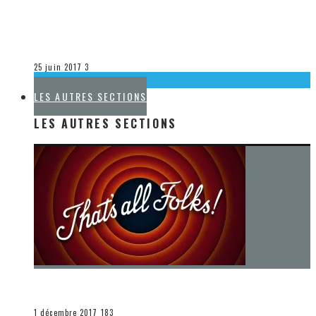
[DÉCOUVERTE K-POP] MES SUGGESTIONS DES VIDÉOCLIPS
K-POP DU 18 AU 24 JUIN 2017
Olivier LeBlanc-Lussier
La K-Pop
25 juin 2017
3
LA K-POP
LES AUTRES SECTIONS
LES AUTRES SECTIONS
[Chronique] La fin d’une époque… et un renouveau
END
1 décembre 2017
183