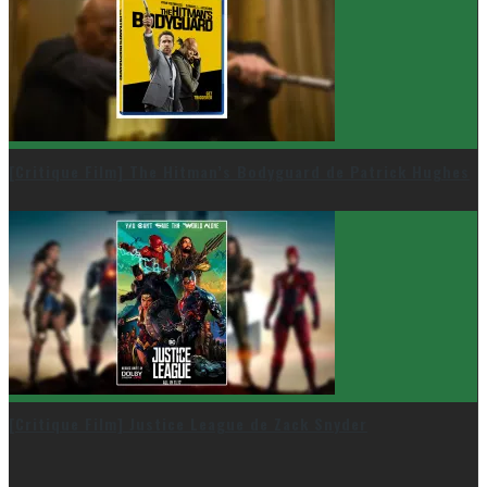
[Critique Film] The Hitman’s Bodyguard de Patrick Hughes
[Critique Film] Justice League de Zack Snyder