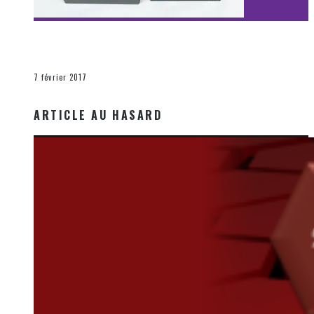
[Découverte Film] Assassination : Limited Edition –
Unboxing DVD & Blu-Ray
La Zone d'écoute
7 février 2017
ARTICLE AU HASARD