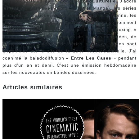
des cofondateurs de la
Zone TechnoCulturelle
. J'adore
les bandes dessinées (Comics, BD et Manga), les séries
animées, la musique, la culture japonaise et coréenne, les
jeux vidéo. J'ai produit des capsules vidéo qui se nomment
«
Entrer Dans La Zone
» où je fais des « unboxing »
d'album K-Pop et des critiques de bandes dessinées, de
films, de jeux vidéo et de séries télé. Les vidéos sont
disponibles sur le site de la Zone TechnoCulturelle. J'ai
coanimé la baladodiffusion «
Entre Les Cases
» pendant
plus d'un an et demi. C'est une émission hebdomadaire
sur les nouveautés en bandes dessinées.
Articles similaires