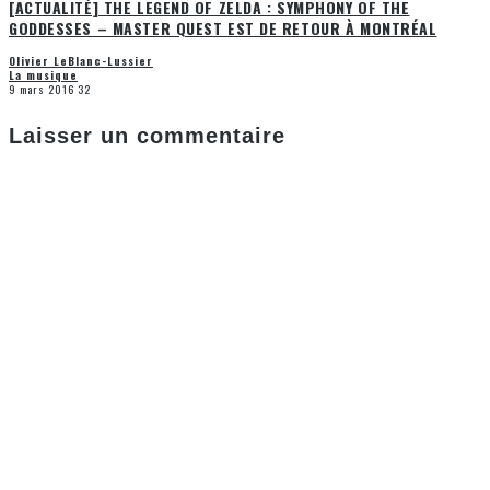
[ACTUALITÉ] THE LEGEND OF ZELDA : SYMPHONY OF THE
GODDESSES – MASTER QUEST EST DE RETOUR À MONTRÉAL
Olivier LeBlanc-Lussier
La musique
9 mars 2016
32
Laisser un commentaire