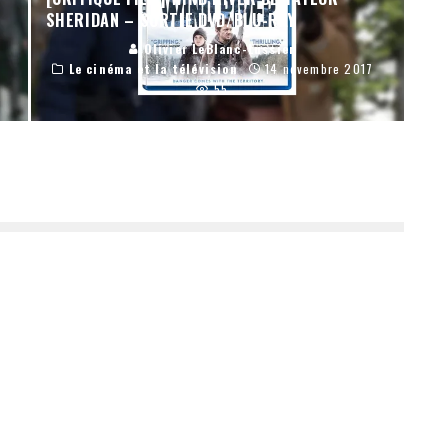
SHERIDAN – SORTIE DVD/BLU-RAY
Olivier LeBlanc-Lussier
Le cinéma et la télévision
14 novembre 2017
55