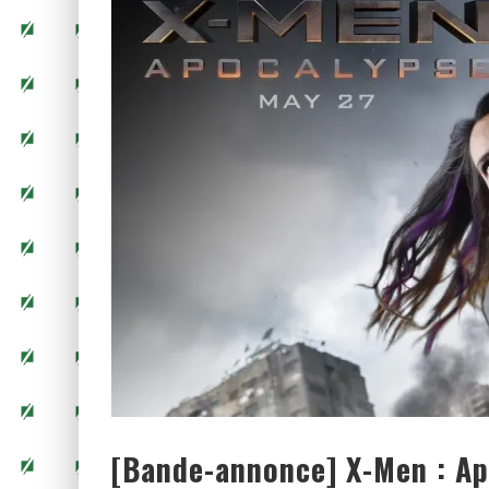
[CHRONIQUE] LA FIN D’UNE 
[Bande-annonce] X-Men : A