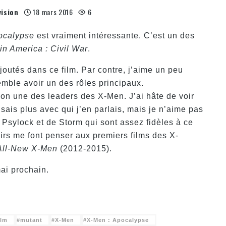
vision
18 mars 2016
6
ocalypse
est vraiment intéressante. C’est un des
in America : Civil War
.
outés dans ce film. Par contre, j’aime un peu
mble avoir un des rôles principaux.
non une des leaders des X-Men. J’ai hâte de voir
sais plus avec qui j’en parlais, mais je n’aime pas
 Psylock et de Storm qui sont assez fidèles à ce
irs me font penser aux premiers films des X-
All-New X-Men
(2012-2015).
mai prochain.
ilm
mutant
X-Men
X-Men : Apocalypse