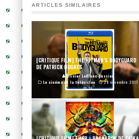
ARTICLES SIMILAIRES
[CRITIQUE FILM] THE HITMAN’S BODYGUARD
DE PATRICK HUGHES
Olivier LeBlanc-Lussier
Le cinéma et la télévision
28 novembre 2017
35
[CRITIQUE FILM] THOR : RAGNAROK DE TAIKA