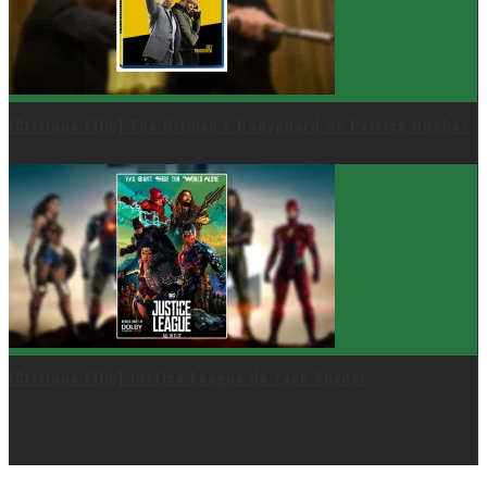
[Critique Film] The Hitman’s Bodyguard de Patrick Hughes
[Critique Film] Justice League de Zack Snyder