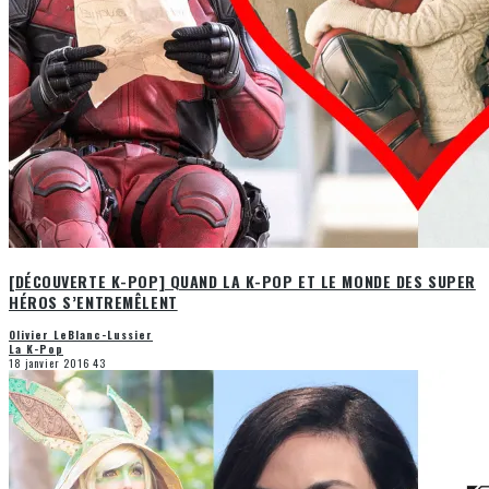
[DÉCOUVERTE K-POP] QUAND LA K-POP ET LE MONDE DES SUPER
HÉROS S’ENTREMÊLENT
Olivier LeBlanc-Lussier
La K-Pop
18 janvier 2016
43