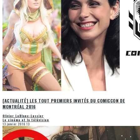
[ACTUALITÉ] LES TOUT PREMIERS INVITÉS DU COMICCON DE
MONTRÉAL 2016
Olivier LeBlanc-Lussier
Le cinéma et la télévision
13 janvier 2016
13