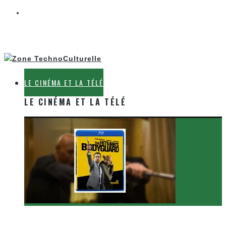
LE CINÉMA ET LA TÉLÉ
LE CINÉMA ET LA TÉLÉ
[Critique Film] The Hitman’s Bodyguard de Patrick
Hughes