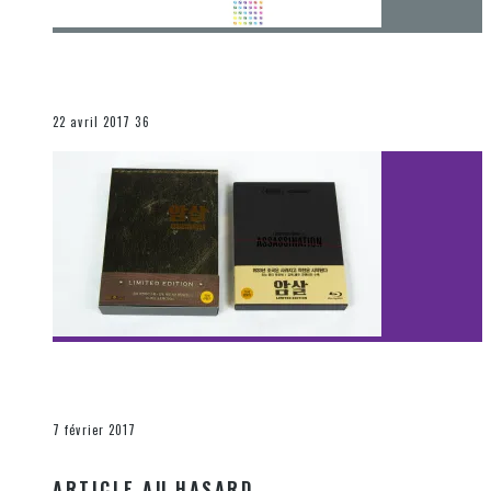
[Chronique] 4 ans… et une autre année plein
d’aventures
Les autres sections
22 avril 2017
36
[Découverte Film] Assassination : Limited Edition –
Unboxing DVD & Blu-Ray
La Zone d'écoute
7 février 2017
ARTICLE AU HASARD