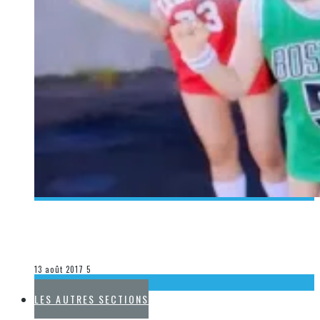
[DÉCOUVERTE K-POP] MES SUGGESTIONS DES VIDÉOCLIPS
K-POP DU 6 AU 12 AOÛT 2017
Olivier LeBlanc-Lussier
La K-Pop
13 août 2017
5
LA K-POP
LES AUTRES SECTIONS