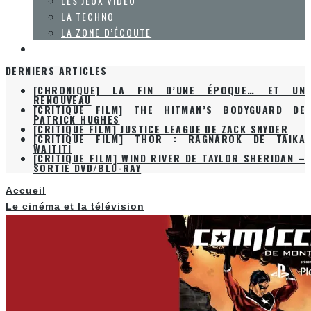
LES JEUX VIDÉO
LA TECHNO
LA ZONE D’ÉCOUTE
À PROPOS
DERNIERS ARTICLES
[CHRONIQUE] LA FIN D’UNE ÉPOQUE… ET UN
RENOUVEAU
[CRITIQUE FILM] THE HITMAN’S BODYGUARD DE
PATRICK HUGHES
[CRITIQUE FILM] JUSTICE LEAGUE DE ZACK SNYDER
[CRITIQUE FILM] THOR : RAGNAROK DE TAIKA
WAITITI
[CRITIQUE FILM] WIND RIVER DE TAYLOR SHERIDAN –
SORTIE DVD/BLU-RAY
Accueil
Le cinéma et la télévision