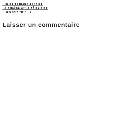
Olivier LeBlanc-Lussier
Le cinéma et la télévision
9 novembre 2015
94
Laisser un commentaire