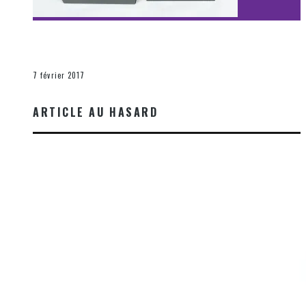
[Découverte Film] Assassination : Limited Edition –
Unboxing DVD & Blu-Ray
La Zone d'écoute
7 février 2017
ARTICLE AU HASARD