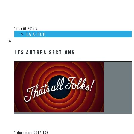
[DÉCOUVERTE K-POP] LES VIDÉOCLIPS DE LA SEMAINE DU 9
AU 15 AOÛT 2015
Olivier LeBlanc-Lussier
La K-Pop
15 août 2015
7
LA K-POP
LES AUTRES SECTIONS
LES AUTRES SECTIONS
[Chronique] La fin d’une époque… et un renouveau
END
1 décembre 2017
183