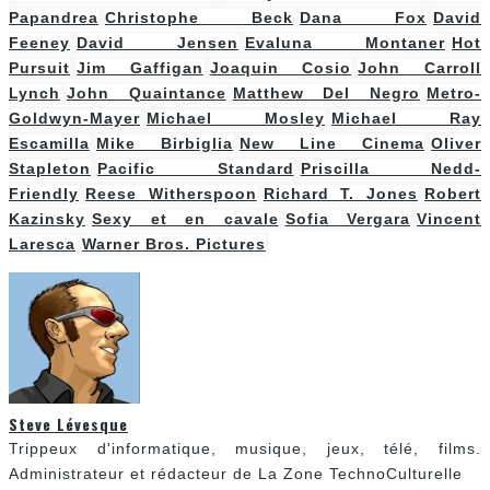
Papandrea
Christophe Beck
Dana Fox
David
Feeney
David Jensen
Evaluna Montaner
Hot
Pursuit
Jim Gaffigan
Joaquin Cosio
John Carroll
Lynch
John Quaintance
Matthew Del Negro
Metro-
Goldwyn-Mayer
Michael Mosley
Michael Ray
Escamilla
Mike Birbiglia
New Line Cinema
Oliver
Stapleton
Pacific Standard
Priscilla Nedd-
Friendly
Reese Witherspoon
Richard T. Jones
Robert
Kazinsky
Sexy et en cavale
Sofia Vergara
Vincent
Laresca
Warner Bros. Pictures
Steve Lévesque
Trippeux d'informatique, musique, jeux, télé, films.
Administrateur et rédacteur de La Zone TechnoCulturelle