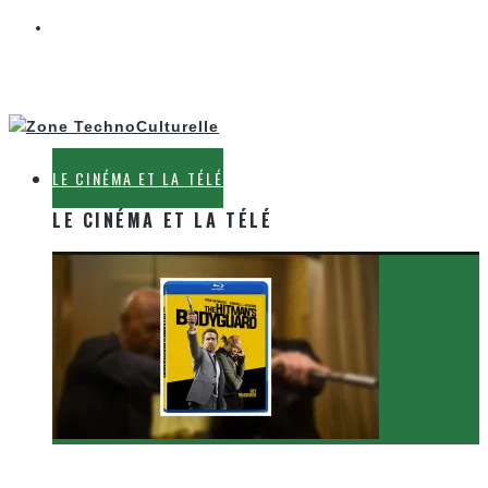
LE CINÉMA ET LA TÉLÉ
LE CINÉMA ET LA TÉLÉ
[Critique Film] The Hitman’s Bodyguard de Patrick
Hughes