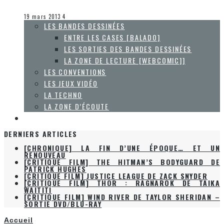
Olivier LeBlanc-Lussier
Entre les cases [balado]
19 mars 2013
4
LES BANDES DESSINÉES
ENTRE LES CASES [BALADO]
LES SORTIES DES BANDES DESSINÉES
LA ZONE DE LECTURE [WEBCOMIC]]
LES CONVENTIONS
LES JEUX VIDÉO
LA TECHNO
LA ZONE D’ÉCOUTE
À PROPOS
DERNIERS ARTICLES
[CHRONIQUE] LA FIN D’UNE ÉPOQUE… ET UN
RENOUVEAU
[CRITIQUE FILM] THE HITMAN’S BODYGUARD DE
PATRICK HUGHES
[CRITIQUE FILM] JUSTICE LEAGUE DE ZACK SNYDER
[CRITIQUE FILM] THOR : RAGNAROK DE TAIKA
WAITITI
[CRITIQUE FILM] WIND RIVER DE TAYLOR SHERIDAN –
SORTIE DVD/BLU-RAY
Accueil