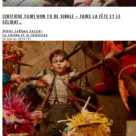
[CRITIQUE FILM] HOW TO BE SINGLE – FAIRE LA FÊTE ET LE
CÉLIBAT…
Olivier LeBlanc-Lussier
Le cinéma et la télévision
10 février 2016
191