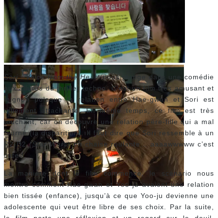
Sori : Voice from the Heart
nous plonge dans une comédie
aux allures du thriller techno. C’est un film très amusant et
mignon puisque la relation entre Hae-gwan et Sori est
tellement attachante. En même temps, ce film est très
touchant, car on découvre une relation père-fille qui a mal
tourné (la disparition). Il faut dire que Sori ressemble à un
R2-D2 (
Star Wars
) en chaise roulante… aaaawwwww c’est
cute !
La manière dont le film commence, le scénario nous
montre comment Hae-gwan et Yoo-ju avaient une relation
bien tissée (enfance), jusqu’à ce que Yoo-ju devienne une
adolescente qui veut être libre de ses choix. Par la suite,