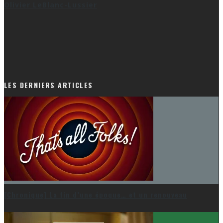
Olivier LeBlanc-Lussier
LES DERNIERS ARTICLES
[Chronique] La fin d’une époque… et un renouveau