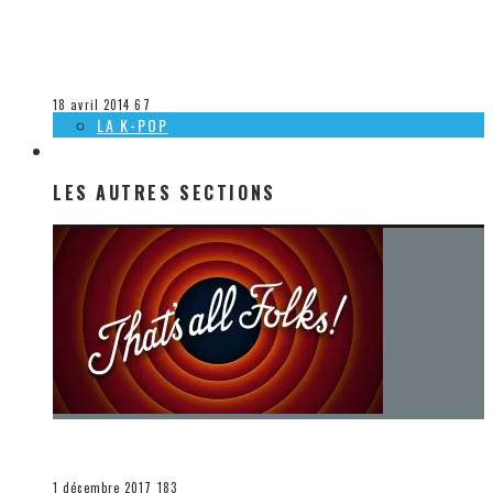
[ACTUALITÉ] SORTIES MUSICALES 2014 À VENIR CHEZ DEP
– SEMAINE 16
Steve Lévesque
La musique
18 avril 2014
67
LA K-POP
LES AUTRES SECTIONS
LES AUTRES SECTIONS
[Chronique] La fin d’une époque… et un renouveau
END
1 décembre 2017
183