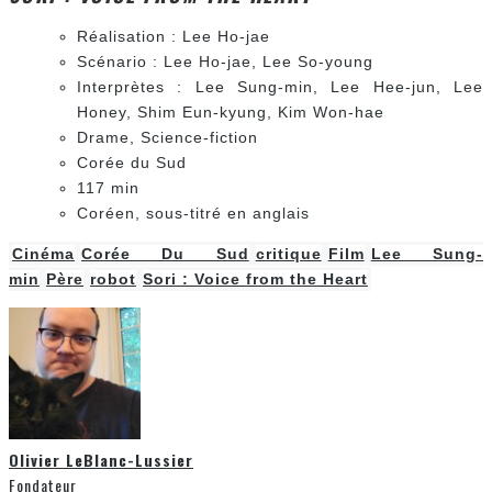
Réalisation : Lee Ho-jae
Scénario : Lee Ho-jae, Lee So-young
Interprètes : Lee Sung-min, Lee Hee-jun, Lee
Honey, Shim Eun-kyung, Kim Won-hae
Drame, Science-fiction
Corée du Sud
117 min
Coréen, sous-titré en anglais
Cinéma
Corée Du Sud
critique
Film
Lee Sung-
min
Père
robot
Sori : Voice from the Heart
Olivier LeBlanc-Lussier
Fondateur