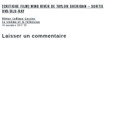
[CRITIQUE FILM] WIND RIVER DE TAYLOR SHERIDAN – SORTIE
DVD/BLU-RAY
Olivier LeBlanc-Lussier
Le cinéma et la télévision
14 novembre 2017
55
Laisser un commentaire