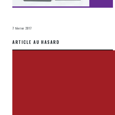
[Découverte Film] Assassination : Limited Edition –
Unboxing DVD & Blu-Ray
La Zone d'écoute
7 février 2017
ARTICLE AU HASARD