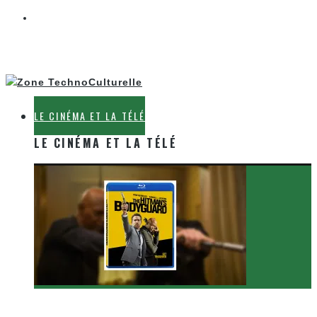
LE CINÉMA ET LA TÉLÉ
LE CINÉMA ET LA TÉLÉ
[Critique Film] The Hitman’s Bodyguard de Patrick
Hughes