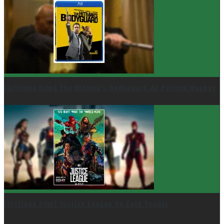
[Critique Film] The Hitman’s Bodyguard de Patrick Hughes
[Critique Film] Justice League de Zack Snyder