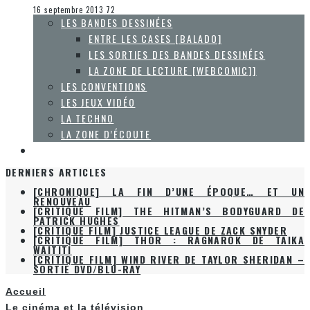
Le cinéma et la télévision
16 septembre 2013
72
LES BANDES DESSINÉES
ENTRE LES CASES [BALADO]
LES SORTIES DES BANDES DESSINÉES
LA ZONE DE LECTURE [WEBCOMIC]]
LES CONVENTIONS
LES JEUX VIDÉO
LA TECHNO
LA ZONE D’ÉCOUTE
À PROPOS
DERNIERS ARTICLES
[CHRONIQUE] LA FIN D’UNE ÉPOQUE… ET UN
RENOUVEAU
[CRITIQUE FILM] THE HITMAN’S BODYGUARD DE
PATRICK HUGHES
[CRITIQUE FILM] JUSTICE LEAGUE DE ZACK SNYDER
[CRITIQUE FILM] THOR : RAGNAROK DE TAIKA
WAITITI
[CRITIQUE FILM] WIND RIVER DE TAYLOR SHERIDAN –
SORTIE DVD/BLU-RAY
Accueil
Le cinéma et la télévision