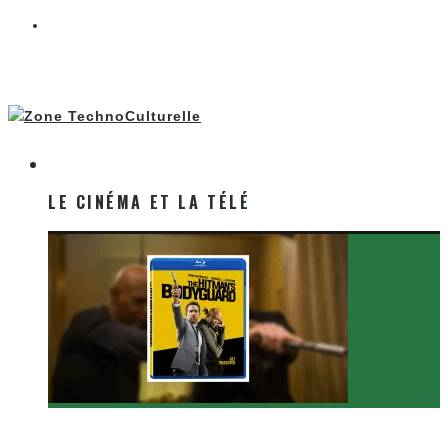
LE CINÉMA ET LA TÉLÉ
LE CINÉMA ET LA TÉLÉ
[Critique Film] The Hitman’s Bodyguard de Patrick
Hughes