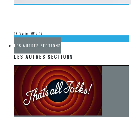
[DÉCOUVERTE K-POP] GAIN – HAWWAH – CRITIQUE &
UNBOXING
Olivier LeBlanc-Lussier
La K-Pop
17 février 2016
17
LA K-POP
LES AUTRES SECTIONS
LES AUTRES SECTIONS
[Chronique] La fin d’une époque… et un renouveau