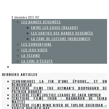
D’AGATHA CHRISTIE
Steve Lévesque
Les jeux vidéo
8 décembre 2013
147
LES BANDES DESSINÉES
ENTRE LES CASES [BALADO]
LES SORTIES DES BANDES DESSINÉES
LA ZONE DE LECTURE [WEBCOMIC]]
LES CONVENTIONS
LES JEUX VIDÉO
LA TECHNO
LA ZONE D’ÉCOUTE
À PROPOS
DERNIERS ARTICLES
[CHRONIQUE] LA FIN D’UNE ÉPOQUE… ET UN
RENOUVEAU
[CRITIQUE FILM] THE HITMAN’S BODYGUARD DE
PATRICK HUGHES
[CRITIQUE FILM] JUSTICE LEAGUE DE ZACK SNYDER
[CRITIQUE FILM] THOR : RAGNAROK DE TAIKA
WAITITI
[CRITIQUE FILM] WIND RIVER DE TAYLOR SHERIDAN –
SORTIE DVD/BLU-RAY