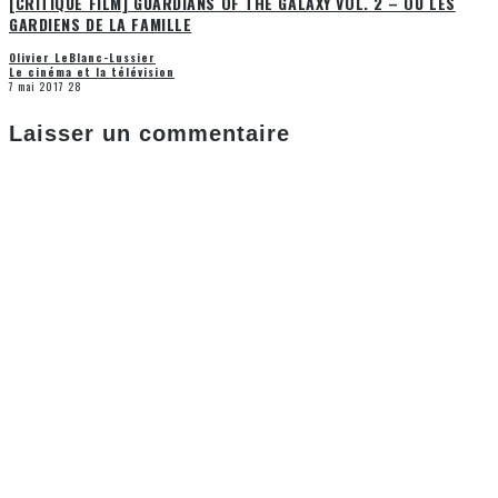
[CRITIQUE FILM] GUARDIANS OF THE GALAXY VOL. 2 – OU LES
GARDIENS DE LA FAMILLE
Olivier LeBlanc-Lussier
Le cinéma et la télévision
7 mai 2017
28
Laisser un commentaire