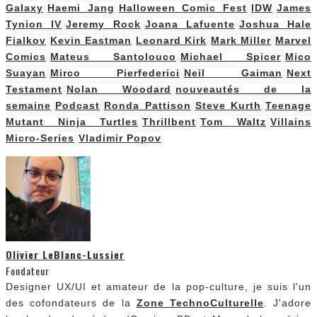
Galaxy
Haemi Jang
Halloween Comic Fest
IDW
James
Tynion IV
Jeremy Rock
Joana Lafuente
Joshua Hale
Fialkov
Kevin Eastman
Leonard Kirk
Mark Miller
Marvel
Comics
Mateus Santolouco
Michael Spicer
Mico
Suayan
Mirco Pierfederici
Neil Gaiman
Next
Testament
Nolan Woodard
nouveautés de la
semaine
Podcast
Ronda Pattison
Steve Kurth
Teenage
Mutant Ninja Turtles
Thrillbent
Tom Waltz
Villains
Micro-Series
Vladimir Popov
Olivier LeBlanc-Lussier
Fondateur
Designer UX/UI et amateur de la pop-culture, je suis l'un
des cofondateurs de la
Zone TechnoCulturelle
. J'adore