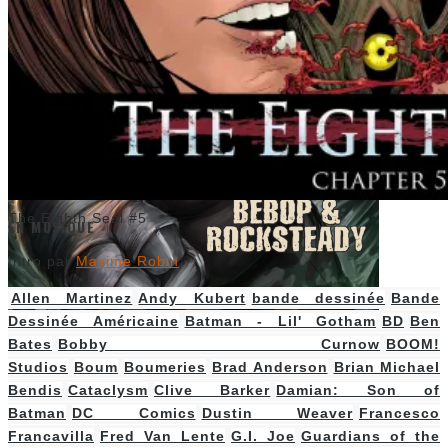
Guardians of the Galaxy
#8
The Eighth Seal #5
EN MUSIQUE
Intro par
Maxime Robin
Allen Martinez
Andy Kubert
bande dessinée
Bande
Dessinée Américaine
Batman - Lil' Gotham
BD
Ben
Teenage Mutant Ninja Turtles Villains Micro-Series
Bates
Bobby Curnow
BOOM!
#7
Studios
Boum
Boumeries
Brad Anderson
Brian Michael
Bendis
Cataclysm
Clive Barker
Damian: Son of
Batman
DC Comics
Dustin Weaver
Francesco
Francavilla
Fred Van Lente
G.I. Joe
Guardians of the