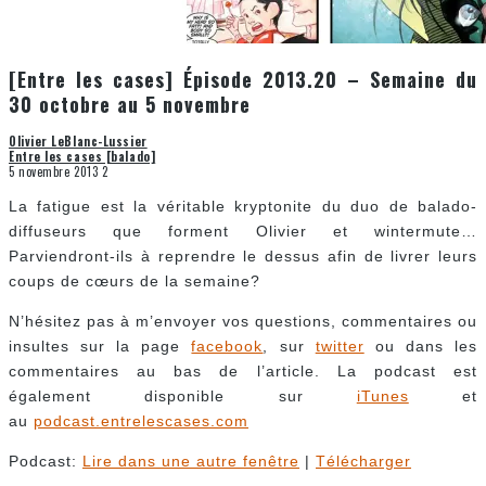
[Entre les cases] Épisode 2013.20 – Semaine du
30 octobre au 5 novembre
Olivier LeBlanc-Lussier
Entre les cases [balado]
5 novembre 2013
2
La fatigue est la véritable kryptonite du duo de balado-
diffuseurs que forment Olivier et wintermute…
Parviendront-ils à reprendre le dessus afin de livrer leurs
coups de cœurs de la semaine?
N’hésitez pas à m’envoyer vos questions, commentaires ou
insultes sur la page
facebook
, sur
twitter
ou dans les
commentaires au bas de l’article. La podcast est
également disponible sur
iTunes
et
au
podcast.entrelescases.com
Podcast:
Lire dans une autre fenêtre
|
Télécharger