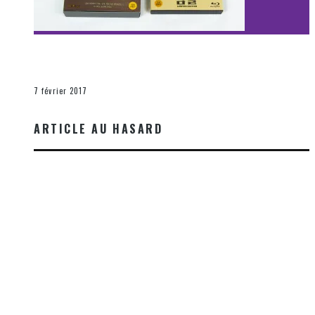
[Découverte Film] Assassination : Limited Edition –
Unboxing DVD & Blu-Ray
La Zone d'écoute
7 février 2017
ARTICLE AU HASARD