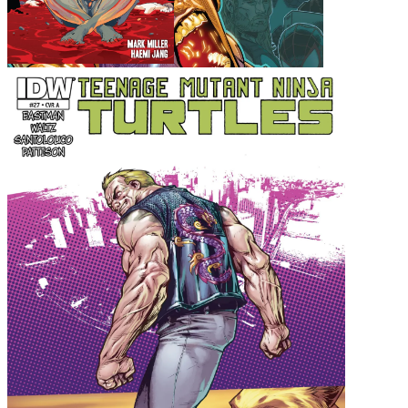
Next Testament #5
Cataclysm #0.1
Damian: Son of Batman
#1