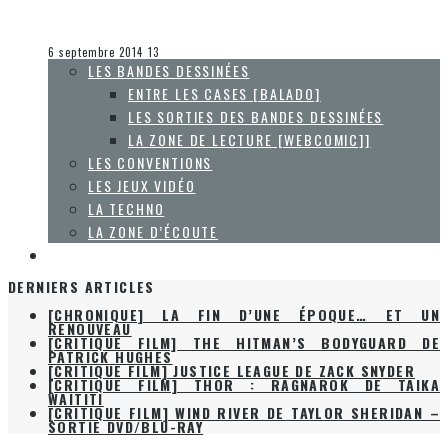
Collaboration Spéciale
La Zone d'écoute
6 septembre 2014
13
LES BANDES DESSINÉES
ENTRE LES CASES [BALADO]
LES SORTIES DES BANDES DESSINÉES
LA ZONE DE LECTURE [WEBCOMIC]]
LES CONVENTIONS
LES JEUX VIDÉO
LA TECHNO
LA ZONE D’ÉCOUTE
À PROPOS
DERNIERS ARTICLES
[CHRONIQUE] LA FIN D’UNE ÉPOQUE… ET UN
RENOUVEAU
[CRITIQUE FILM] THE HITMAN’S BODYGUARD DE
PATRICK HUGHES
[CRITIQUE FILM] JUSTICE LEAGUE DE ZACK SNYDER
[CRITIQUE FILM] THOR : RAGNAROK DE TAIKA
WAITITI
[CRITIQUE FILM] WIND RIVER DE TAYLOR SHERIDAN –
SORTIE DVD/BLU-RAY