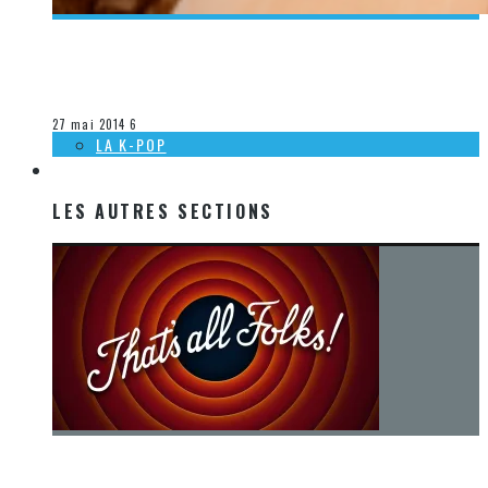
[DÉCOUVERTE MUSIQUE] WITHIN TEMPTATION – AND WE
RUN FEATURING XZIBIT
Olivier LeBlanc-Lussier
La musique
27 mai 2014
6
LA K-POP
LES AUTRES SECTIONS
LES AUTRES SECTIONS
[Chronique] La fin d’une époque… et un renouveau