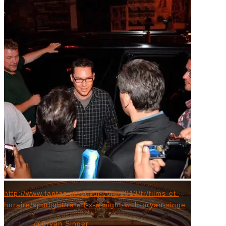
Crédit: Vincent Fréchette
http://www.fantasiafestival.com/2013/fr/films-et-
horaire/spotlight/rated-x-a-night-with-bryan-singe
Twitter:
@Bryan Singer