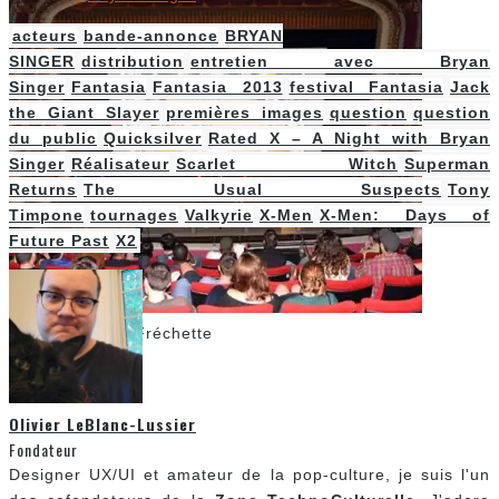
acteurs
bande-annonce
BRYAN
SINGER
distribution
entretien avec Bryan
Singer
Fantasia
Fantasia 2013
festival Fantasia
Jack
the Giant Slayer
premières images
question
question
du public
Quicksilver
Rated X – A Night with Bryan
Singer
Réalisateur
Scarlet Witch
Superman
Returns
The Usual Suspects
Tony
Timpone
tournages
Valkyrie
X-Men
X-Men: Days of
Future Past
X2
Crédit: Vincent Fréchette
Olivier LeBlanc-Lussier
Fondateur
Designer UX/UI et amateur de la pop-culture, je suis l'un