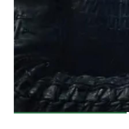
[ACTUALITÉ] VIKINGS : SORTIE DU COFFRET DE LA
TROISIÈME SAISON EN DVD ET EN BLU-RAY