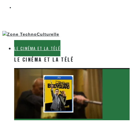
LE CINÉMA ET LA TÉLÉ
LE CINÉMA ET LA TÉLÉ
[Critique Film] The Hitman’s Bodyguard de Patrick
Hughes