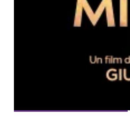
[UNE FAIM DE FILMS] PLAT ITALIEN SAVOUREUX : « LA
MIGLIORE OFFERTA » (2013)