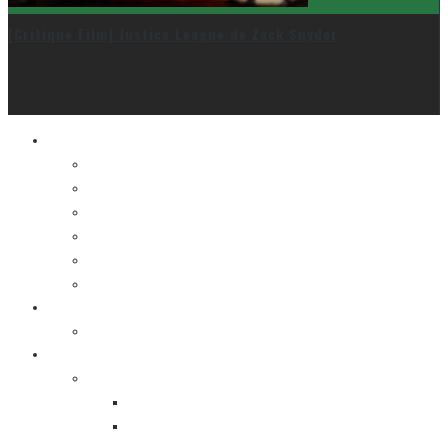
[Critique Film] Justice League de Zack Snyder
Le cinéma et la télé
FESTIVAL DU NOUVEAU CINÉMA
FESTIVAL FANTASIA
FESTIVAL SPASM
FESTIVAL STOP-MOTION MONTRÉAL
NEW YORK ASIAN FILM FESTIVAL
NEW YORK KOREAN FILM FESTIVAL
La musique
LA K-POP
Les autres sections
LES BANDES DESSINÉES
ENTRE LES CASES [BALADO]
LES SORTIES DES BANDES DESSINÉES