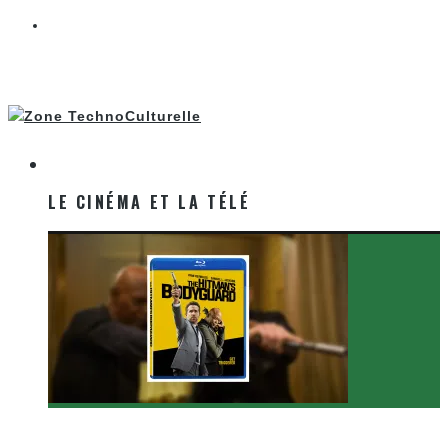
LE CINÉMA ET LA TÉLÉ
LE CINÉMA ET LA TÉLÉ
[Critique Film] The Hitman’s Bodyguard de Patrick
Hughes