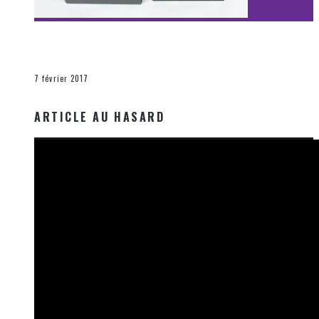
[Découverte Film] Assassination : Limited Edition –
Unboxing DVD & Blu-Ray
La Zone d'écoute
7 février 2017
ARTICLE AU HASARD