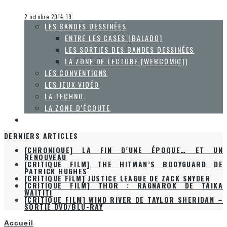
Collaboration Spéciale
La Zone d'écoute
2 octobre 2014
19
LES BANDES DESSINÉES
ENTRE LES CASES [BALADO]
LES SORTIES DES BANDES DESSINÉES
LA ZONE DE LECTURE [WEBCOMIC]]
LES CONVENTIONS
LES JEUX VIDÉO
LA TECHNO
LA ZONE D’ÉCOUTE
À PROPOS
DERNIERS ARTICLES
[CHRONIQUE] LA FIN D’UNE ÉPOQUE… ET UN
RENOUVEAU
[CRITIQUE FILM] THE HITMAN’S BODYGUARD DE
PATRICK HUGHES
[CRITIQUE FILM] JUSTICE LEAGUE DE ZACK SNYDER
[CRITIQUE FILM] THOR : RAGNAROK DE TAIKA
WAITITI
[CRITIQUE FILM] WIND RIVER DE TAYLOR SHERIDAN –
SORTIE DVD/BLU-RAY
Accueil