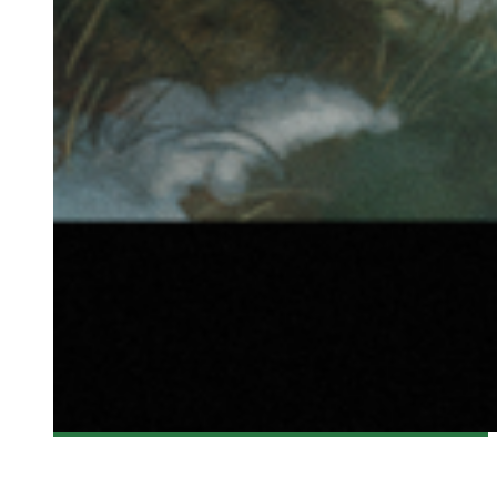
[FANTASIA 2015] MON RÉSUMÉ DU FESTIVAL
Olivier LeBlanc-Lussier