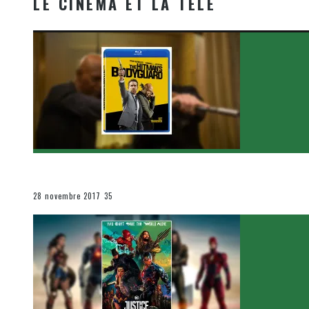
LE CINÉMA ET LA TÉLÉ
[Critique Film] The Hitman’s Bodyguard de Patrick Hu
Le cinéma et la télévision
28 novembre 2017
35