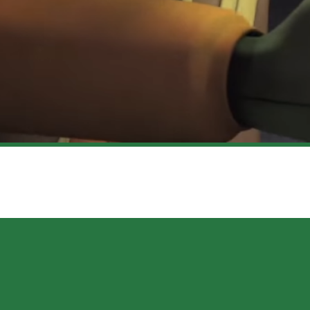
AISON, 2E PARTIE – UN LIEN AVEC THE FORCE AWA