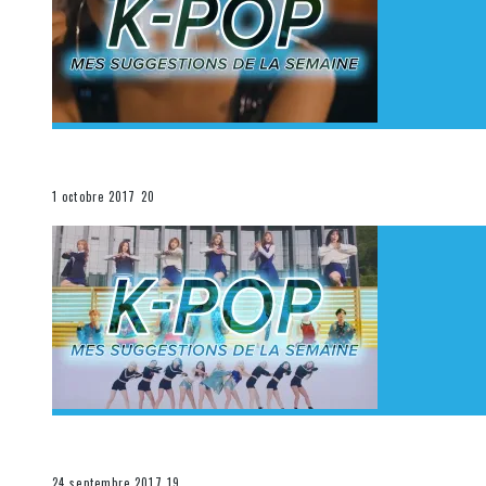
[Découverte K-Pop] Mes suggestions des vidéoclips K
La K-Pop
1 octobre 2017
20
[Découverte K-Pop] Mes suggestions des vidéoclips K-
La K-Pop
24 septembre 2017
19