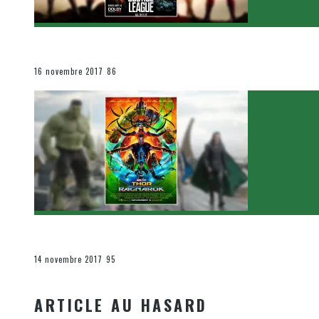
[Critique Film] Justice League de Zack Snyder
Le cinéma et la télévision
16 novembre 2017
86
[Critique Film] Thor : Ragnarok de Taika Waititi
Le cinéma et la télévision
14 novembre 2017
95
ARTICLE AU HASARD