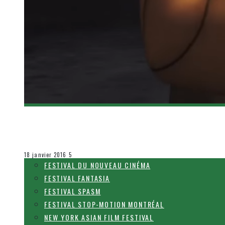
[BANDE-ANNONCE] STAR WARS REBELS – 2E S
Olivier LeBlanc-Lussier
Le cinéma et la télévision
18 janvier 2016
5
FESTIVAL DU NOUVEAU CINÉMA
FESTIVAL FANTASIA
FESTIVAL SPASM
FESTIVAL STOP-MOTION MONTRÉAL
NEW YORK ASIAN FILM FESTIVAL