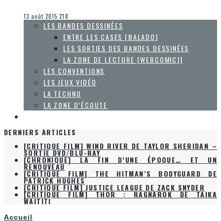
Olivier LeBlanc-Lussier
Le cinéma et la télévision
13 août 2015
218
LES BANDES DESSINÉES
ENTRE LES CASES [BALADO]
LES SORTIES DES BANDES DESSINÉES
LA ZONE DE LECTURE [WEBCOMIC]]
LES CONVENTIONS
LES JEUX VIDÉO
LA TECHNO
LA ZONE D’ÉCOUTE
À PROPOS
DERNIERS ARTICLES
[CRITIQUE FILM] WIND RIVER DE TAYLOR SHERIDAN –
SORTIE DVD/BLU-RAY
[CHRONIQUE] LA FIN D’UNE ÉPOQUE… ET UN
RENOUVEAU
[CRITIQUE FILM] THE HITMAN’S BODYGUARD DE
PATRICK HUGHES
[CRITIQUE FILM] JUSTICE LEAGUE DE ZACK SNYDER
[CRITIQUE FILM] THOR : RAGNAROK DE TAIKA
WAITITI
Accueil