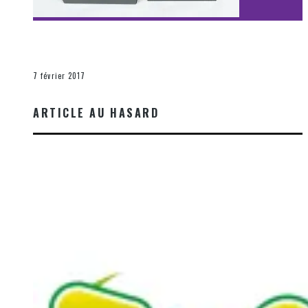
[Découverte Film] Assassination : Limited Edition –
Unboxing DVD & Blu-Ray
La Zone d'écoute
7 février 2017
ARTICLE AU HASARD