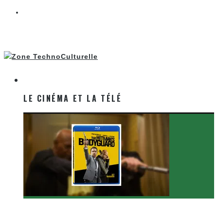
LE CINÉMA ET LA TÉLÉ
LE CINÉMA ET LA TÉLÉ
[Critique Film] The Hitman’s Bodyguard de Patrick
Hughes