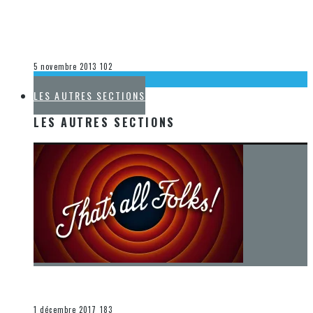
[ACTUALITÉ] SORTIES MUSICALES À VENIR CHEZ WARNER
MUSIC CANADA – 31 OCTOBRE 2013
Steve Lévesque
La musique
5 novembre 2013
102
LA K-POP
LES AUTRES SECTIONS
LES AUTRES SECTIONS
[Chronique] La fin d’une époque… et un renouveau
END
1 décembre 2017
183