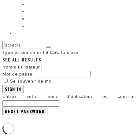
LES CONVENTIONS
LES JEUX VIDÉO
LA TECHNO
LA ZONE D’ÉCOUTE
À propos
Type to search or hit ESC to close
SEE ALL RESULTS
Nom d'utilisateur
Mot de passe
Se souvenir de moi
SIGN IN
Entrez votre nom d'utilisateur ou courriel
Annuler