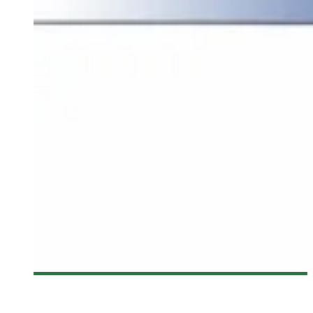
[QCCOMICCON 2015] DE NOUVEAUX INVITÉS ANNONCÉS
Olivier LeBlanc-Lussier