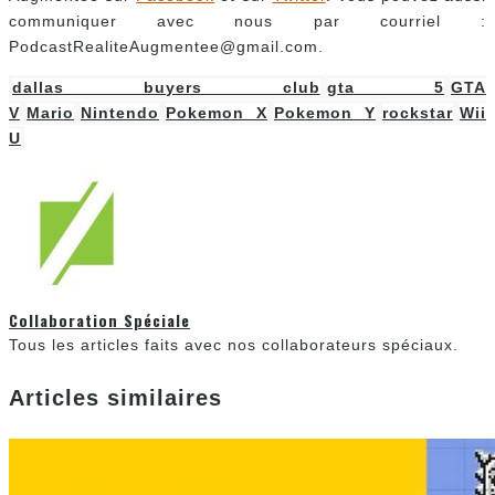
communiquer avec nous par courriel :
PodcastRealiteAugmentee@gmail.com.
dallas buyers club
gta 5
GTA
V
Mario
Nintendo
Pokemon X
Pokemon Y
rockstar
Wii
U
Collaboration Spéciale
Tous les articles faits avec nos collaborateurs spéciaux.
Articles similaires