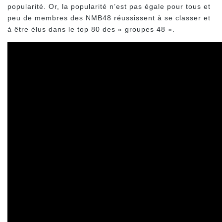
popularité. Or, la popularité n’est pas égale pour tous et
peu de membres des NMB48 réussissent à se classer et
à être élus dans le top 80 des « groupes 48 ».