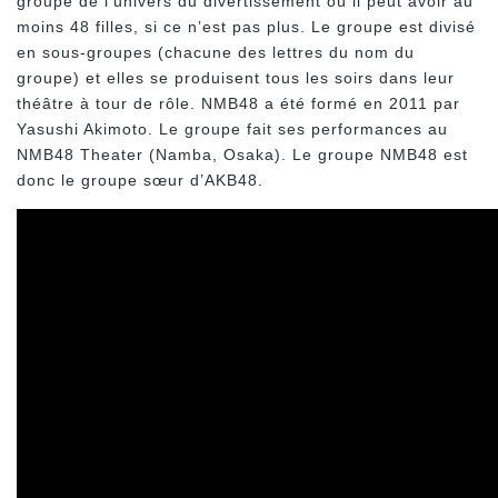
groupe de l’univers du divertissement où il peut avoir au
moins 48 filles, si ce n’est pas plus. Le groupe est divisé
en sous-groupes (chacune des lettres du nom du
groupe) et elles se produisent tous les soirs dans leur
théâtre à tour de rôle. NMB48 a été formé en 2011 par
Yasushi Akimoto. Le groupe fait ses performances au
NMB48 Theater (Namba, Osaka). Le groupe NMB48 est
donc le groupe sœur d’AKB48.