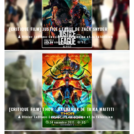
[CRITIQUE FILM] JUSTICE LEAGUE DE ZACK SNYDER
Olivier LeBlanc-Lussier
Le cinéma et la télévision
16 novembre 2017
86
[CRITIQUE FILM] THOR : RAGNAROK DE TAIKA WAITITI
Olivier LeBlanc-Lussier
Le cinéma et la télévision
14 novembre 2017
95