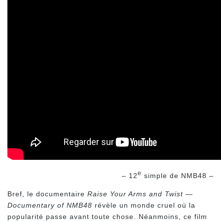
e
– 12
simple de NMB48 –
Bref, le documentaire
Raise Your Arms and Twist —
Documentary of NMB48
révèle un monde cruel où la
popularité passe avant toute chose. Néanmoins, ce film