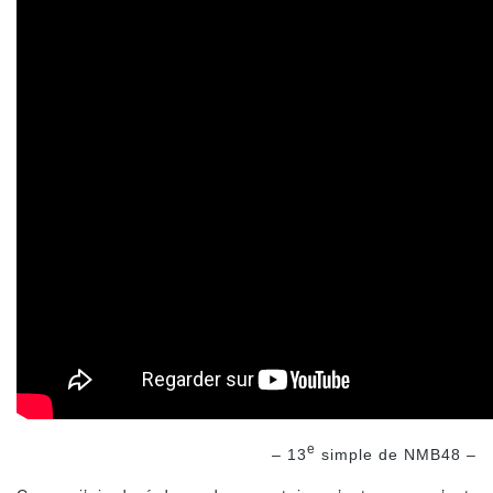
e
– 13
simple de NMB48 –