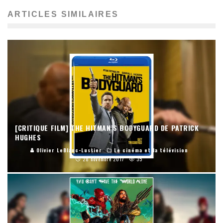
ARTICLES SIMILAIRES
[CRITIQUE FILM] THE HITMAN’S BODYGUARD DE PATRICK
HUGHES
Olivier LeBlanc-Lussier
Le cinéma et la télévision
28 novembre 2017
35