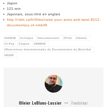
Japon
121 min
Japonais, sous-titré en anglais
http://ridm.ca/fr/films/raise-your-arms-and-twist-8212-
documentary-of-nmb48
AKB48
critique
documentaire
Film
Idoles
J-Pop
Japon
NMB48
Rencontres Internationales du Documentaire de Montréal
RIDM
Olivier LeBlanc-Lussier
Fondateur