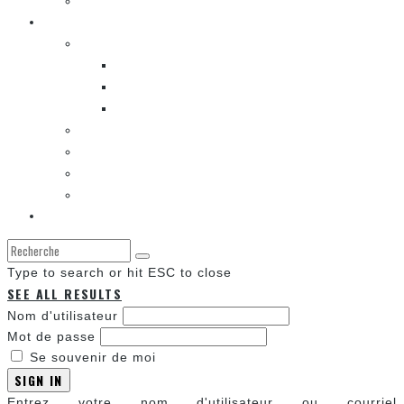
Les autres sections
LES BANDES DESSINÉES
ENTRE LES CASES [BALADO]
LES SORTIES DES BANDES DESSINÉES
LA ZONE DE LECTURE [WEBCOMIC]]
LES CONVENTIONS
LES JEUX VIDÉO
LA TECHNO
LA ZONE D’ÉCOUTE
À propos
Type to search or hit ESC to close
SEE ALL RESULTS
Nom d'utilisateur
Mot de passe
Se souvenir de moi
SIGN IN
Entrez votre nom d'utilisateur ou courriel