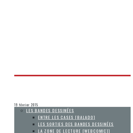
[THE NEW 52 ENTRE LES CASES] ÉPISODE 2015.06 –
SEMAINE DU 11 AU 17 FÉVRIER
Olivier LeBlanc-Lussier
Entre les cases [balado]
19 février 2015
LES BANDES DESSINÉES
ENTRE LES CASES [BALADO]
LES SORTIES DES BANDES DESSINÉES
LA ZONE DE LECTURE [WEBCOMIC]]