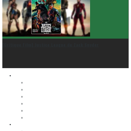
[Critique Film] Justice League de Zack Snyder
Le cinéma et la télé
FESTIVAL DU NOUVEAU CINÉMA
FESTIVAL FANTASIA
FESTIVAL SPASM
FESTIVAL STOP-MOTION MONTRÉAL
NEW YORK ASIAN FILM FESTIVAL
NEW YORK KOREAN FILM FESTIVAL
La musique
LA K-POP