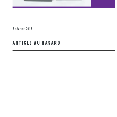
[Découverte Film] Assassination : Limited Edition –
Unboxing DVD & Blu-Ray
La Zone d'écoute
7 février 2017
ARTICLE AU HASARD