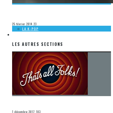
[DÉCOUVERTE MUSIQUE] STITCHED UP HEART – GRAVE
Steve Lévesque
La musique
25 février 2014
23
LA K-POP
LES AUTRES SECTIONS
LES AUTRES SECTIONS
[Chronique] La fin d’une époque… et un renouveau
END
1 décembre 2017
183