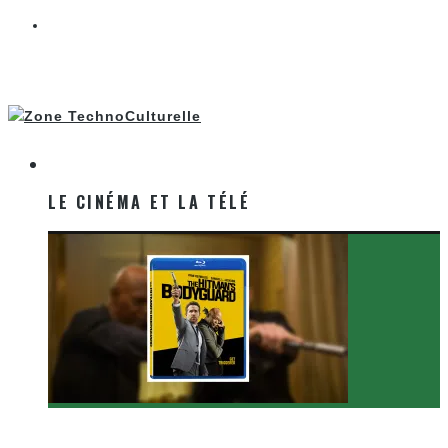
LE CINÉMA ET LA TÉLÉ
LE CINÉMA ET LA TÉLÉ
[Critique Film] The Hitman’s Bodyguard de Patrick
Hughes