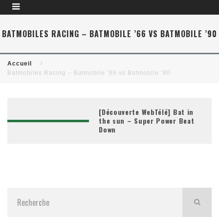
BATMOBILES RACING – BATMOBILE ’66 VS BATMOBILE ’90
Accueil
Batmobiles Racing – Batmobile ’66 vs Batmobile ’90
[Découverte WebTélé] Bat in
the sun – Super Power Beat
Down