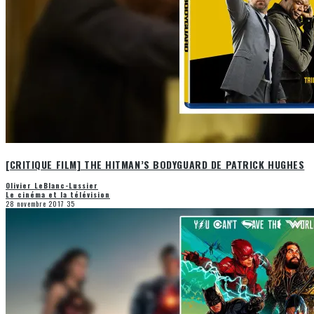
[CRITIQUE FILM] THE HITMAN’S BODYGUARD DE PATRICK HUGHES
Olivier LeBlanc-Lussier
Le cinéma et la télévision
28 novembre 2017
35