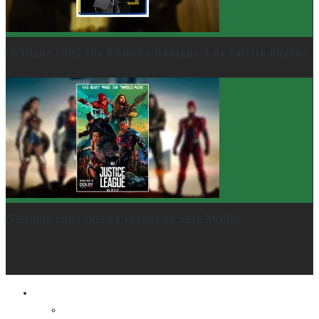
[Critique Film] The Hitman’s Bodyguard de Patrick Hughes
[Critique Film] Justice League de Zack Snyder
Le cinéma et la télé
FESTIVAL DU NOUVEAU CINÉMA