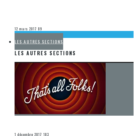
[DÉCOUVERTE MUSIQUE] ANOTHER BRICK IN THE WALL –
OPÉRA DE MONTRÉAL
Olivier LeBlanc-Lussier
La musique
12 mars 2017
89
LA K-POP
LES AUTRES SECTIONS
LES AUTRES SECTIONS
[Chronique] La fin d’une époque… et un renouveau
END
1 décembre 2017
183