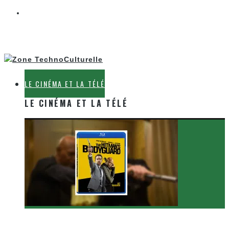
LE CINÉMA ET LA TÉLÉ
LE CINÉMA ET LA TÉLÉ
[Critique Film] The Hitman’s Bodyguard de Patrick
Hughes