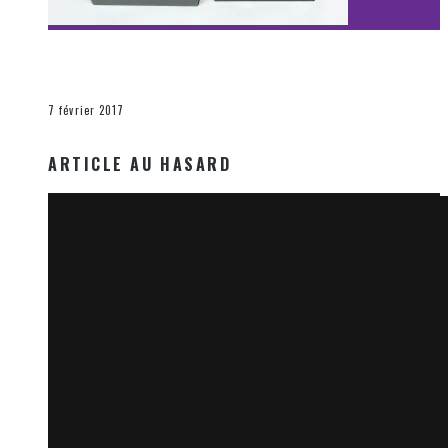
[Découverte Film] Assassination : Limited Edition –
Unboxing DVD & Blu-Ray
La Zone d'écoute
7 février 2017
ARTICLE AU HASARD