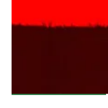
[DÉCOUVERTE FILM] DJANGO UNCHAINED
Olivier LeBlanc-Lussier