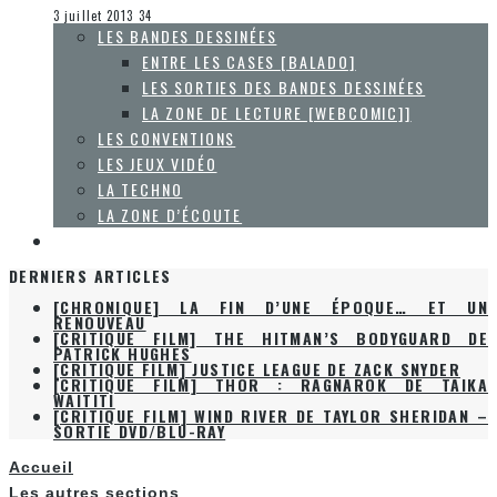
La Zone d'écoute
3 juillet 2013
34
LES BANDES DESSINÉES
ENTRE LES CASES [BALADO]
LES SORTIES DES BANDES DESSINÉES
LA ZONE DE LECTURE [WEBCOMIC]]
LES CONVENTIONS
LES JEUX VIDÉO
LA TECHNO
LA ZONE D’ÉCOUTE
À PROPOS
DERNIERS ARTICLES
[CHRONIQUE] LA FIN D’UNE ÉPOQUE… ET UN
RENOUVEAU
[CRITIQUE FILM] THE HITMAN’S BODYGUARD DE
PATRICK HUGHES
[CRITIQUE FILM] JUSTICE LEAGUE DE ZACK SNYDER
[CRITIQUE FILM] THOR : RAGNAROK DE TAIKA
WAITITI
[CRITIQUE FILM] WIND RIVER DE TAYLOR SHERIDAN –
SORTIE DVD/BLU-RAY
Accueil
Les autres sections