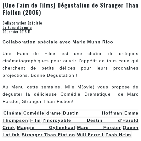
[Une Faim de Films] Dégustation de Stranger Than
Fiction (2006)
Collaboration Spéciale
La Zone d'écoute
20 janvier 2015
11
Collaboration spéciale avec Marie Munn Rico
Une Faim de Films est une chaîne de critiques
cinématographiques pour ouvrir l’appétit de tous ceux qui
cherchent de petits délices pour leurs prochaines
projections. Bonne Dégustation !
Au Menu cette semaine, Mlle M(ovie) vous propose de
déguster la délicieuse Comédie Dramatique de Marc
Forster, Stranger Than Fiction!
Cinéma
Comédie
drame
Dustin Hoffman
Emma
Thompson
Film
l'Incroyable Destin d'Harold
Crick
Maggie Gyllenhaal
Marc Forster
Queen
Latifah
Stranger Than Fiction
Will Ferrell
Zach Helm