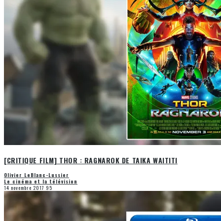
[CRITIQUE FILM] THOR : RAGNAROK DE TAIKA WAITITI
Olivier LeBlanc-Lussier
Le cinéma et la télévision
14 novembre 2017
95